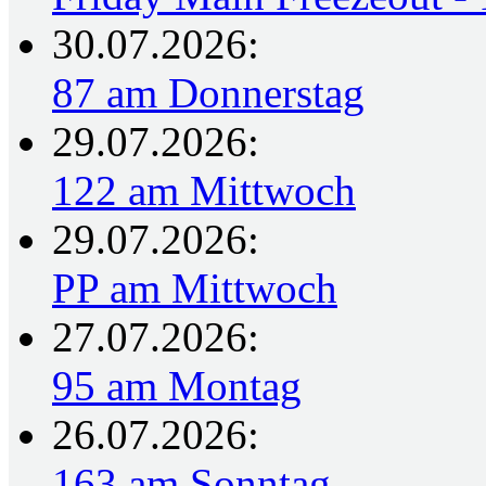
30.07.2026:
87 am Donnerstag
29.07.2026:
122 am Mittwoch
29.07.2026:
PP am Mittwoch
27.07.2026:
95 am Montag
26.07.2026:
163 am Sonntag