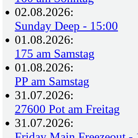
02.08.2026:
Sunday Deep - 15:00
01.08.2026:
175 am Samstag
01.08.2026:
PP am Samstag
31.07.2026:
27600 Pot am Freitag
31.07.2026:
Friday Main Freezeout - 