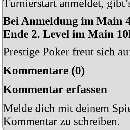
Turnierstart anmeldet, gibt
Bei Anmeldung im Main 4h
Ende 2. Level im Main 10
Prestige Poker freut sich a
Kommentare (0)
Kommentar erfassen
Melde dich mit deinem Spi
Kommentar zu schreiben.