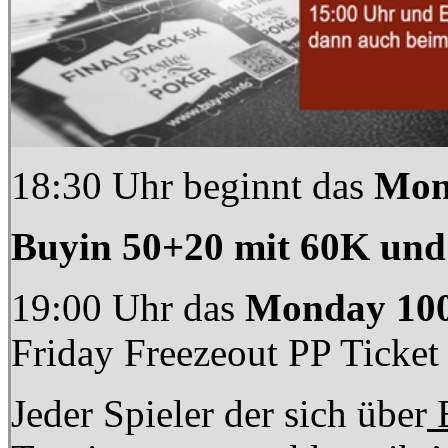
18:30 Uhr beginnt das
Mon
Buyin 50+20 mit 60K und
19:00 Uhr das
Monday 10
Friday Freezeout PP Ticket
Jeder Spieler der sich über
B