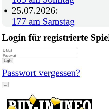
25.07.2026:
177 am Samstag
Login für registrierte Spie
Login
Passwort vergessen?
...