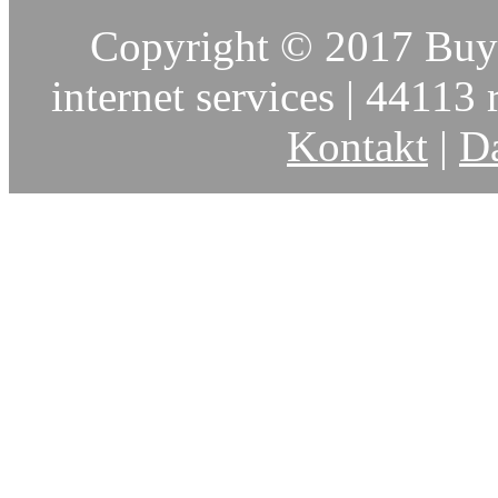
Copyright © 2017 Buy-
internet services | 44113 r
Kontakt
|
Da