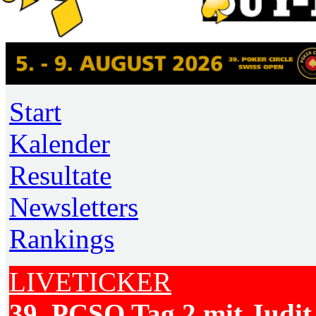
Start
Kalender
Resultate
Newsletters
Rankings
LIVETICKER
39. PCSO Tag 2 mit Judit