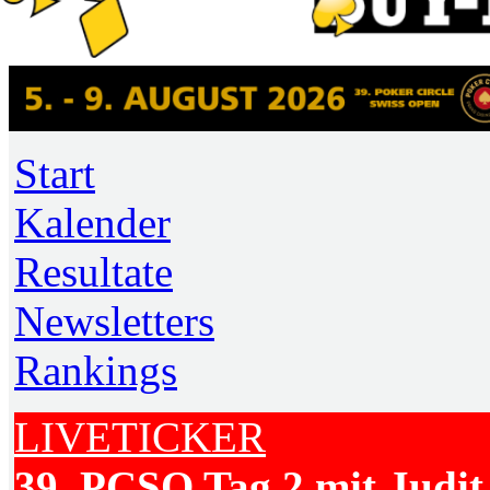
Start
Kalender
Resultate
Newsletters
Rankings
LIVETICKER
39. PCSO Tag 2 mit Judit