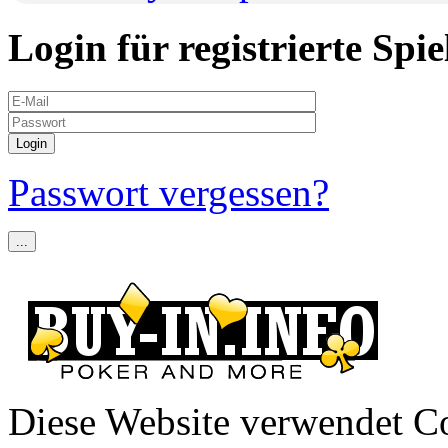
Login für registrierte Spie
Login
Passwort vergessen?
...
Diese Website verwendet C