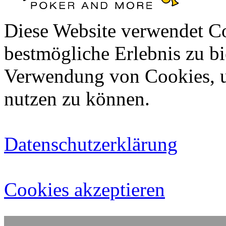
Diese Website verwendet C
bestmögliche Erlebnis zu bie
Verwendung von Cookies, u
nutzen zu können.
Datenschutzerklärung
Cookies akzeptieren