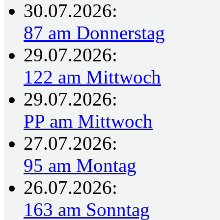
30.07.2026:
87 am Donnerstag
29.07.2026:
122 am Mittwoch
29.07.2026:
PP am Mittwoch
27.07.2026:
95 am Montag
26.07.2026:
163 am Sonntag