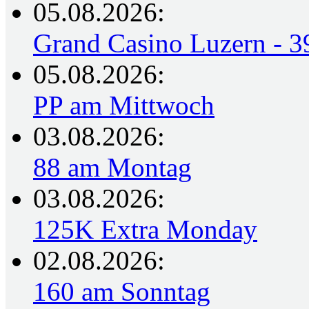
05.08.2026:
Grand Casino Luzern - 
05.08.2026:
PP am Mittwoch
03.08.2026:
88 am Montag
03.08.2026:
125K Extra Monday
02.08.2026:
160 am Sonntag