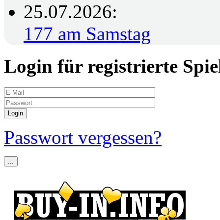
25.07.2026:
177 am Samstag
Login für registrierte Spie
Login
Passwort vergessen?
...