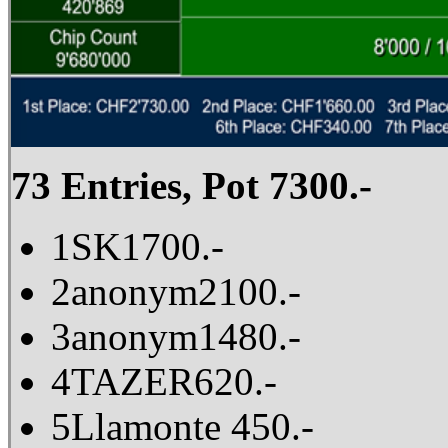
73 Entries, Pot 7300.-
1
SK
1700.-
2
anonym
2100.-
3
anonym
1480.-
4
TAZER
620.-
5
Llamonte
450.-