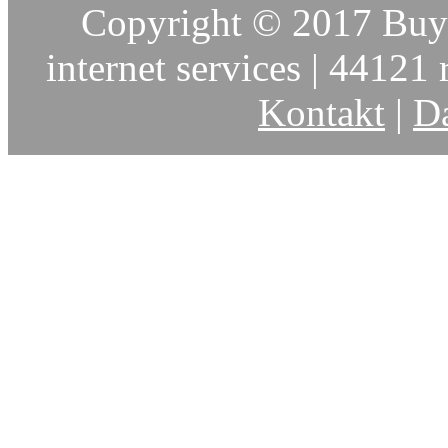
Copyright © 2017 Buy-
internet services | 44121 r
Kontakt
|
Da