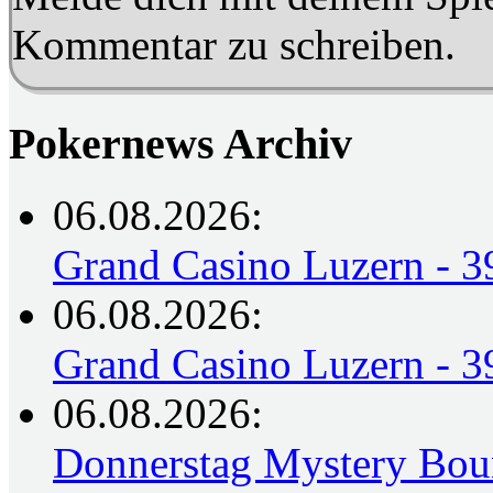
Kommentar zu schreiben.
Pokernews Archiv
06.08.2026:
Grand Casino Luzern - 
06.08.2026:
Grand Casino Luzern - 3
06.08.2026:
Donnerstag Mystery Bou