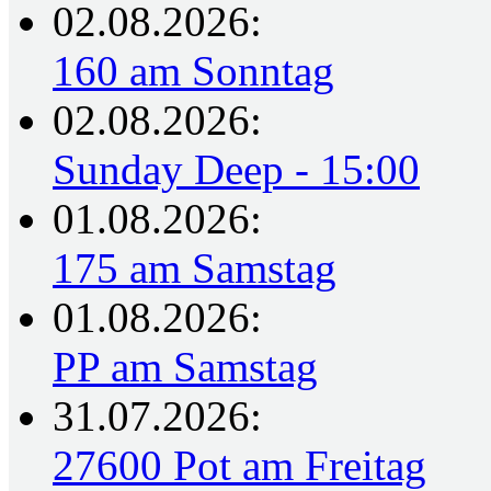
02.08.2026:
160 am Sonntag
02.08.2026:
Sunday Deep - 15:00
01.08.2026:
175 am Samstag
01.08.2026:
PP am Samstag
31.07.2026:
27600 Pot am Freitag