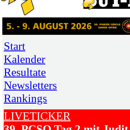
Start
Kalender
Resultate
Newsletters
Rankings
LIVETICKER
39. PCSO Tag 2 mit Judit