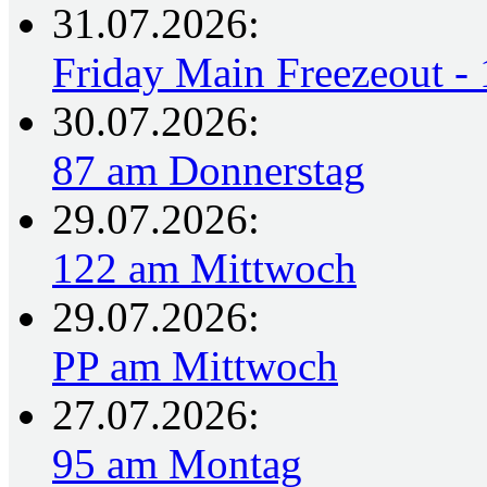
31.07.2026:
Friday Main Freezeout - 
30.07.2026:
87 am Donnerstag
29.07.2026:
122 am Mittwoch
29.07.2026:
PP am Mittwoch
27.07.2026:
95 am Montag