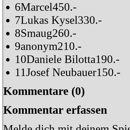
6
Marcel
450.-
7
Lukas Kysel
330.-
8
Smaug
260.-
9
anonym
210.-
10
Daniele Bilotta
190.-
11
Josef Neubauer
150.-
Kommentare (0)
Kommentar erfassen
Melde dich mit deinem Spi