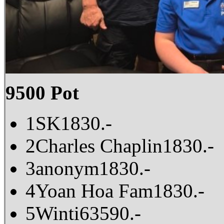
9500 Pot
1
SK
1830.-
2
Charles Chaplin
1830.-
3
anonym
1830.-
4
Yoan Hoa Fam
1830.-
5
Winti63
590.-