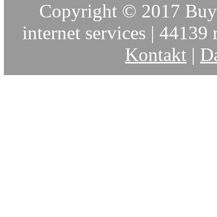
Copyright © 2017 Buy-
internet services | 44139 r
Kontakt
|
Da