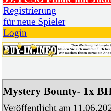
Registrierung
für neue Spieler
Login
Mystery Bounty- 1x BH
Veröffentlicht am 11.06.20