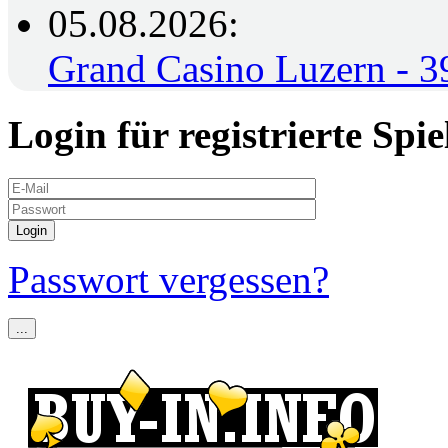
05.08.2026:
Grand Casino Luzern - 
Login für registrierte Spie
Login
Passwort vergessen?
...