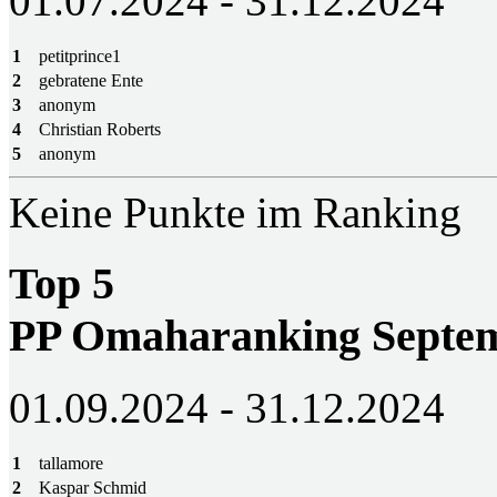
01.07.2024 - 31.12.2024
1
petitprince1
2
gebratene Ente
3
anonym
4
Christian Roberts
5
anonym
Keine Punkte im Ranking
Top 5
PP Omaharanking Septem
01.09.2024 - 31.12.2024
1
tallamore
2
Kaspar Schmid