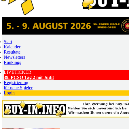
Start
Kalender
Resultate
Newsletters
Rankings
LIVETICKER
39. PCSO Tag 2 mit Judit
Registrierung
für neue Spieler
Login