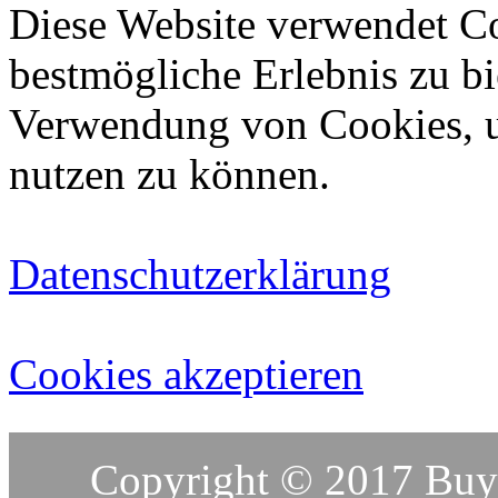
Diese Website verwendet C
bestmögliche Erlebnis zu bie
Verwendung von Cookies, u
nutzen zu können.
Datenschutzerklärung
Cookies akzeptieren
Copyright © 2017 Buy-