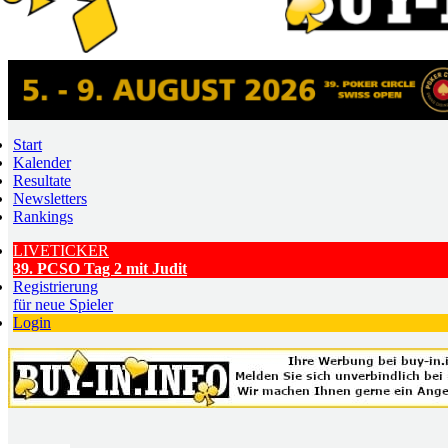
Start
Kalender
Resultate
Newsletters
Rankings
LIVETICKER
39. PCSO Tag 2 mit Judit
Registrierung
für neue Spieler
Login