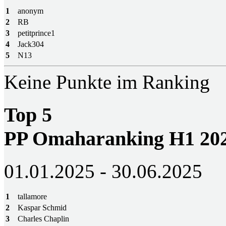
1
anonym
2
RB
3
petitprince1
4
Jack304
5
N13
Keine Punkte im Ranking
Top 5
PP Omaharanking H1 20
01.01.2025 - 30.06.2025
1
tallamore
2
Kaspar Schmid
3
Charles Chaplin