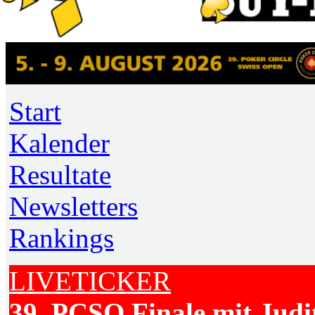
Start
Kalender
Resultate
Newsletters
Rankings
LIVETICKER
39. PCSO Finale mit Judi