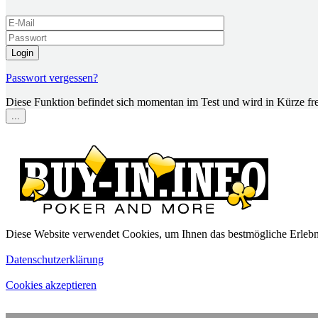
Login
Passwort vergessen?
Diese Funktion befindet sich momentan im Test und wird in Kürze fr
...
Diese Website verwendet Cookies, um Ihnen das bestmögliche Erlebni
Datenschutzerklärung
Cookies akzeptieren