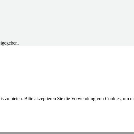
eigegeben.
s zu bieten. Bitte akzeptieren Sie die Verwendung von Cookies, um un