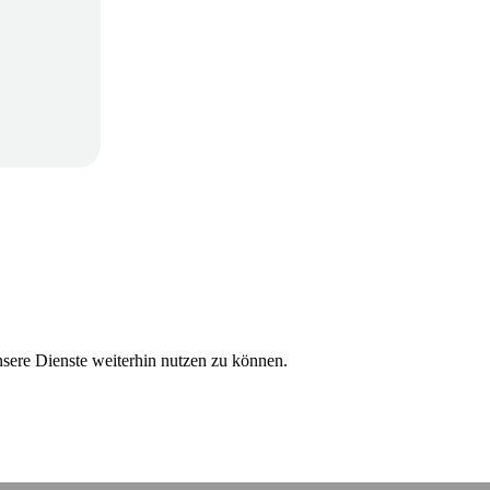
sere Dienste weiterhin nutzen zu können.