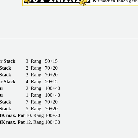
r Stack
3. Rang
50+15
Stack
2. Rang
70+20
Stack
3. Rang
70+20
r Stack
4. Rang
50+15
u
2. Rang
100+40
u
1. Rang
100+40
Stack
7. Rang
70+20
Stack
5. Rang
70+20
0K max. Pot
10. Rang
100+30
0K max. Pot
12. Rang
100+30