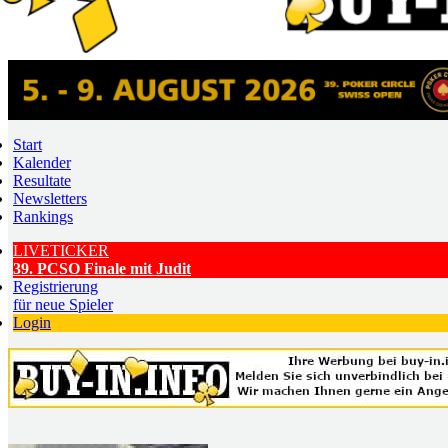
Start
Kalender
Resultate
Newsletters
Rankings
LIVETICKER
39. PCSO Finale mit Judit
Registrierung
für neue Spieler
Login