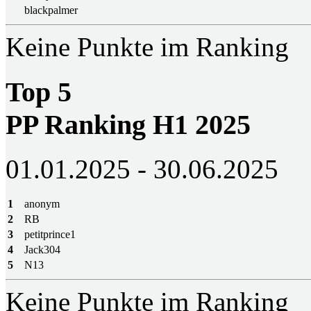
blackpalmer
Keine Punkte im Ranking
Top 5
PP Ranking H1 2025
01.01.2025 - 30.06.2025
1
anonym
2
RB
3
petitprince1
4
Jack304
5
N13
Keine Punkte im Ranking