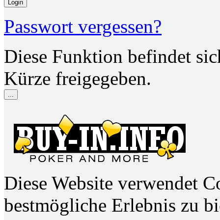
Login
Passwort vergessen?
Diese Funktion befindet si
Kürze freigegeben.
...
Diese Website verwendet C
bestmögliche Erlebnis zu bie