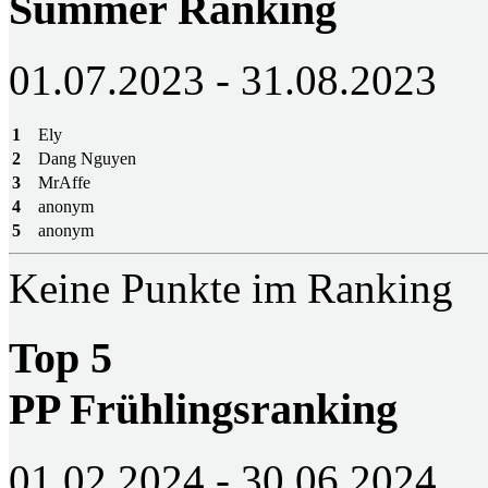
Summer Ranking
01.07.2023 - 31.08.2023
1
Ely
2
Dang Nguyen
3
MrAffe
4
anonym
5
anonym
Keine Punkte im Ranking
Top 5
PP Frühlingsranking
01.02.2024 - 30.06.2024