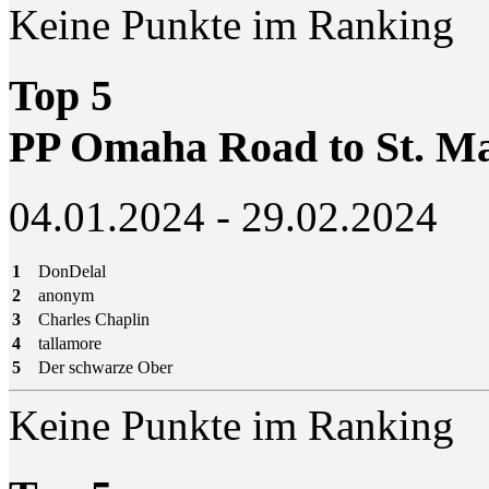
Keine Punkte im Ranking
Top 5
PP Omaha Road to St. M
04.01.2024 - 29.02.2024
1
DonDelal
2
anonym
3
Charles Chaplin
4
tallamore
5
Der schwarze Ober
Keine Punkte im Ranking