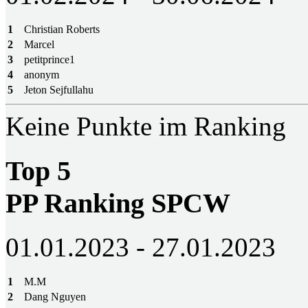
1
Christian Roberts
2
Marcel
3
petitprince1
4
anonym
5
Jeton Sejfullahu
Keine Punkte im Ranking
Top 5
PP Ranking SPCW
01.01.2023 - 27.01.2023
1
M.M
2
Dang Nguyen