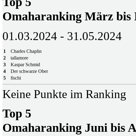
Top 5
Omaharanking März bis
01.03.2024 - 31.05.2024
1
Charles Chaplin
2
tallamore
3
Kaspar Schmid
4
Der schwarze Ober
5
fischi
Keine Punkte im Ranking
Top 5
Omaharanking Juni bis A