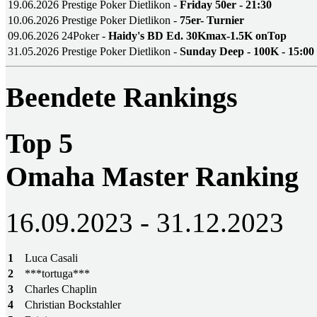
19.06.2026
Prestige Poker Dietlikon -
Friday 50er - 21:30
10.06.2026
Prestige Poker Dietlikon -
75er- Turnier
09.06.2026
24Poker -
Haidy's BD Ed. 30Kmax-1.5K onTop
31.05.2026
Prestige Poker Dietlikon -
Sunday Deep - 100K - 15:00
Beendete Rankings
Top 5
Omaha Master Ranking
16.09.2023 - 31.12.2023
1
Luca Casali
2
***tortuga***
3
Charles Chaplin
4
Christian Bockstahler