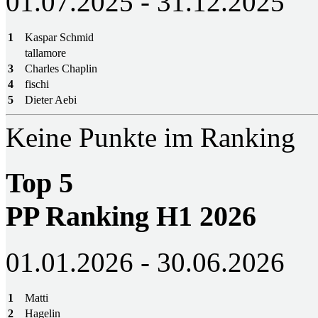
01.07.2025 - 31.12.2025
1
Kaspar Schmid
tallamore
3
Charles Chaplin
4
fischi
5
Dieter Aebi
Keine Punkte im Ranking
Top 5
PP Ranking H1 2026
01.01.2026 - 30.06.2026
1
Matti
2
Hagelin