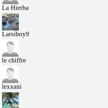
La Hierba
Larsiboy9
le chiffre
lexxani