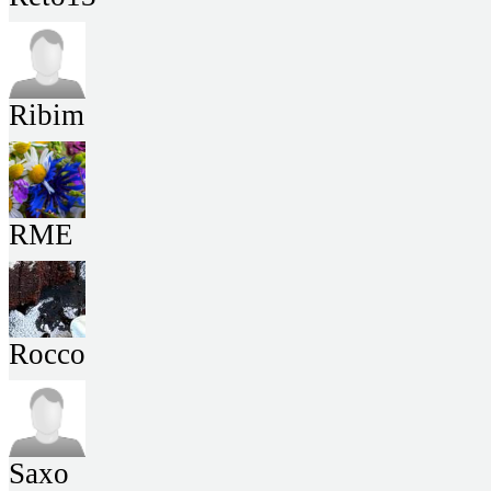
Ribim
RME
Rocco
Saxo