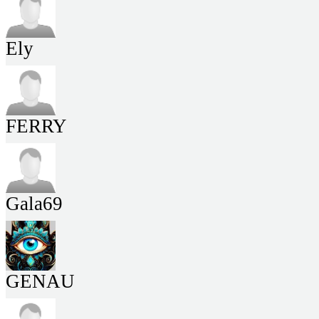
Ely
FERRY
Gala69
GENAU