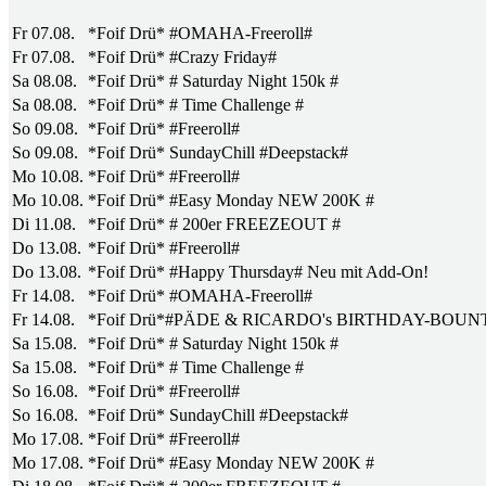
Fr 07.08.
*Foif Drü* #OMAHA-Freeroll#
Fr 07.08.
*Foif Drü* #Crazy Friday#
Sa 08.08.
*Foif Drü* # Saturday Night 150k #
Sa 08.08.
*Foif Drü* # Time Challenge #
So 09.08.
*Foif Drü* #Freeroll#
So 09.08.
*Foif Drü* SundayChill #Deepstack#
Mo 10.08.
*Foif Drü* #Freeroll#
Mo 10.08.
*Foif Drü* #Easy Monday NEW 200K #
Di 11.08.
*Foif Drü* # 200er FREEZEOUT #
Do 13.08.
*Foif Drü* #Freeroll#
Do 13.08.
*Foif Drü* #Happy Thursday# Neu mit Add-On!
Fr 14.08.
*Foif Drü* #OMAHA-Freeroll#
Fr 14.08.
*Foif Drü*#PÄDE & RICARDO's BIRTHDAY-BOUN
Sa 15.08.
*Foif Drü* # Saturday Night 150k #
Sa 15.08.
*Foif Drü* # Time Challenge #
So 16.08.
*Foif Drü* #Freeroll#
So 16.08.
*Foif Drü* SundayChill #Deepstack#
Mo 17.08.
*Foif Drü* #Freeroll#
Mo 17.08.
*Foif Drü* #Easy Monday NEW 200K #