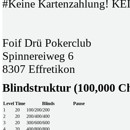
#Keine Kartenzahlung! KE
Foif Drü Pokerclub
Spinnereiweg 6
8307 Effretikon
Blindstruktur (100,000 C
Level
Time
Blinds
Pause
1
20
100/200/200
2
20
200/400/400
3
20
300/600/600
4
20
400/800/800