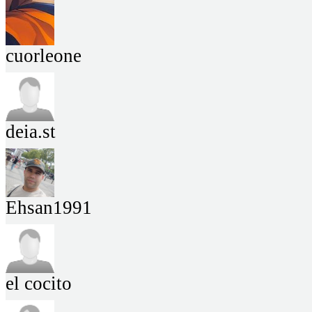
cuorleone
deia.st
Ehsan1991
el cocito