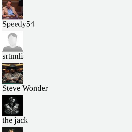
Speedy54
srümli
Steve Wonder
the jack