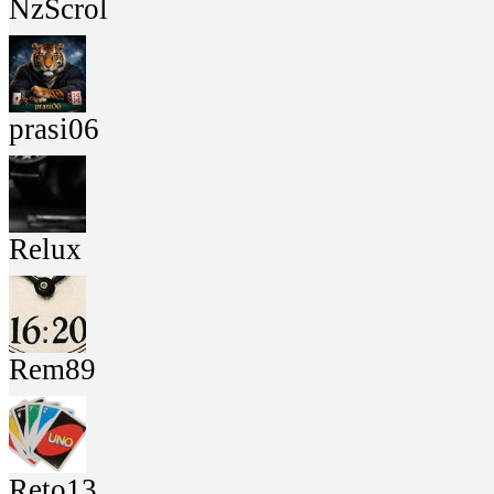
NzScrol
prasi06
Relux
Rem89
Reto13