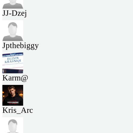
JJ-Dzej
Jpthebiggy
Karm@
Kris_Arc