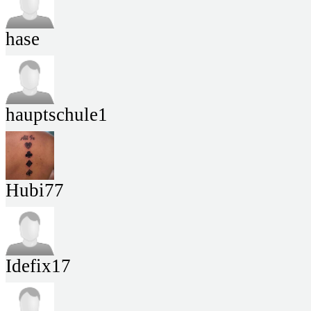
hase
hauptschule1
Hubi77
Idefix17