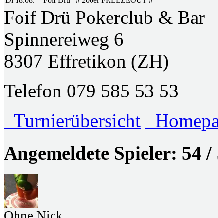
Di 18.08.
*Foif Drü* # 200er FREEZEOUT #
Foif Drü Pokerclub & Bar
Spinnereiweg 6
8307 Effretikon (ZH)
Telefon 079 585 53 53
Turnierübersicht
Homepage
Angemeldete Spieler: 54 /
Ohne Nick