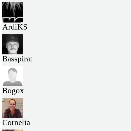
ArdiKS
Basspirat
Bogox
Cornelia