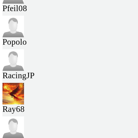
Pfeil08
Popolo
RacingJP
Ray68