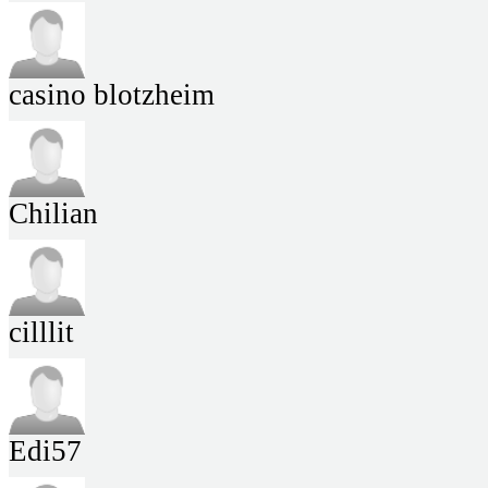
casino blotzheim
Chilian
cilllit
Edi57