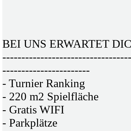
BEI UNS ERWARTET DI
---------------------------------
-----------------------
- Turnier Ranking
- 220 m2 Spielfläche
- Gratis WIFI
- Parkplätze