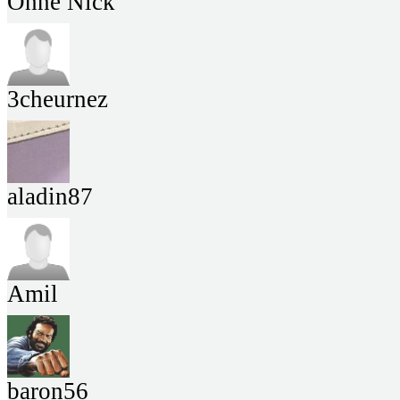
Ohne Nick
3cheurnez
aladin87
Amil
baron56