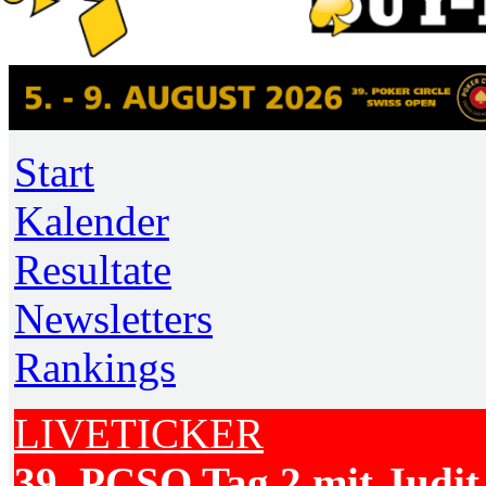
Start
Kalender
Resultate
Newsletters
Rankings
LIVETICKER
39. PCSO Tag 2 mit Judit