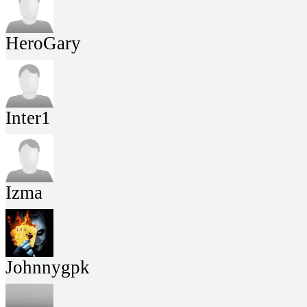
HeroGary
Inter1
Izma
Johnnygpk