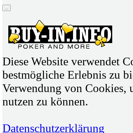
...
Diese Website verwendet C
bestmögliche Erlebnis zu bie
Verwendung von Cookies, u
nutzen zu können.
Datenschutzerklärung