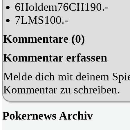
6
Holdem76CH
190.-
7
LMS
100.-
Kommentare (0)
Kommentar erfassen
Melde dich mit deinem Spi
Kommentar zu schreiben.
Pokernews Archiv