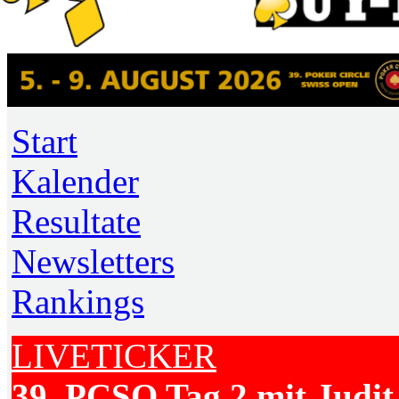
Start
Kalender
Resultate
Newsletters
Rankings
LIVETICKER
39. PCSO Tag 2 mit Judit