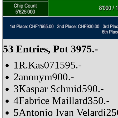
53 Entries, Pot 3975.-
1
R.Kas07
1595.-
2
anonym
900.-
3
Kaspar Schmid
590.-
4
Fabrice Maillard
350.-
5
Antonio Ivan Velardi
25