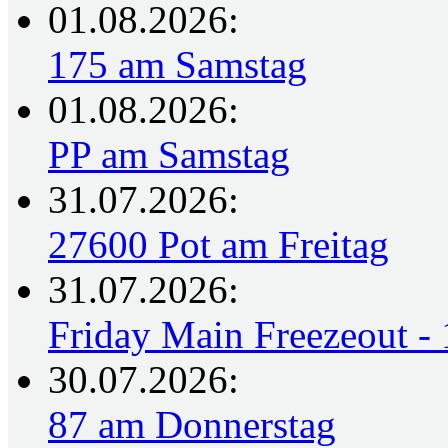
01.08.2026:
175 am Samstag
01.08.2026:
PP am Samstag
31.07.2026:
27600 Pot am Freitag
31.07.2026:
Friday Main Freezeout - 
30.07.2026:
87 am Donnerstag