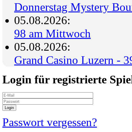
Donnerstag Mystery Bou
05.08.2026:
98 am Mittwoch
05.08.2026:
Grand Casino Luzern - 
Login für registrierte Spie
Login
Passwort vergessen?