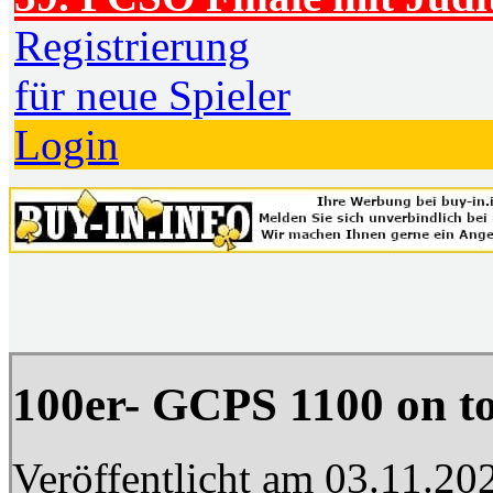
Registrierung
für neue Spieler
Login
100er- GCPS 1100 on t
Veröffentlicht am 03.11.20