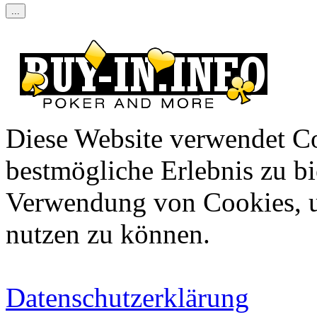
...
Diese Website verwendet C
bestmögliche Erlebnis zu bie
Verwendung von Cookies, u
nutzen zu können.
Datenschutzerklärung