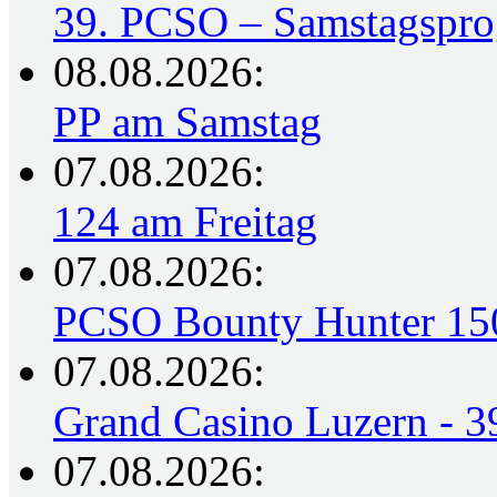
39. PCSO – Samstagspr
08.08.2026:
PP am Samstag
07.08.2026:
124 am Freitag
07.08.2026:
PCSO Bounty Hunter 1
07.08.2026:
Grand Casino Luzern - 
07.08.2026: