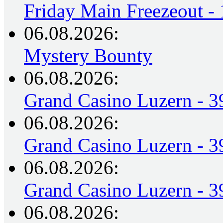
Friday Main Freezeout - 
06.08.2026:
Mystery Bounty
06.08.2026:
Grand Casino Luzern - 
06.08.2026:
Grand Casino Luzern - 
06.08.2026:
Grand Casino Luzern - 3
06.08.2026: