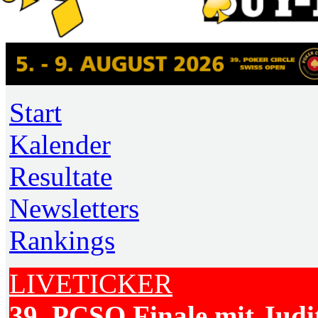
Start
Kalender
Resultate
Newsletters
Rankings
LIVETICKER
39. PCSO Finale mit Judi