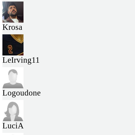
Krosa
LeIrving11
Logoudone
LuciA