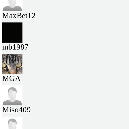
MaxBet12
mb1987
MGA
Miso409