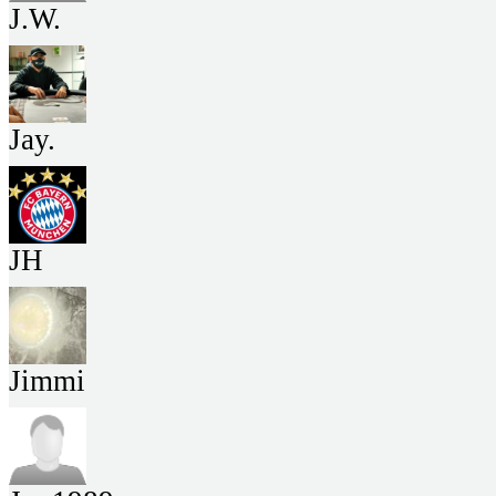
J.W.
Jay.
JH
Jimmi