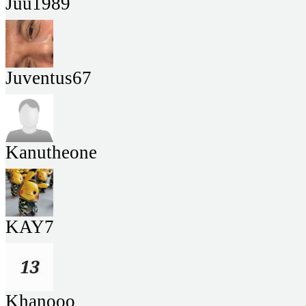
Juu1989
Juventus67
Kanutheone
KAY7
Khanooo