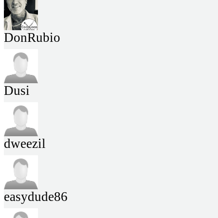
DonRubio
Dusi
dweezil
easydude86