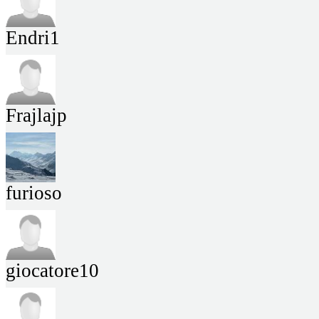
Endri1
Frajlajp
furioso
giocatore10