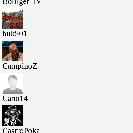
Bolliger-Tv
buk501
CampinoZ
Cano14
CastroPoka