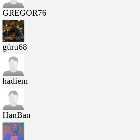
GREGOR76
güru68
hadiem
HanBan