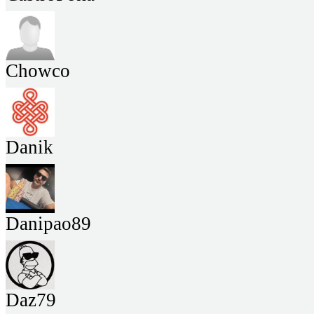
Chowco
Danik
Danipao89
Daz79