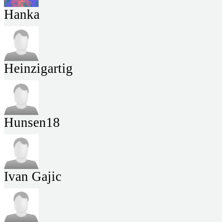
Hanka
Heinzigartig
Hunsen18
Ivan Gajic