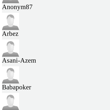
Anonym87
Arbez
Asani-Azem
Babapoker