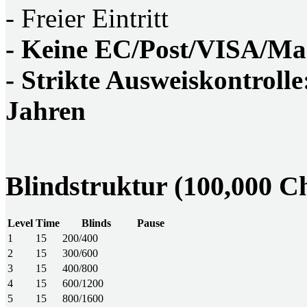
- Freier Eintritt
- Keine EC/Post/VISA/Ma
- Strikte Ausweiskontrolle
Jahren
Blindstruktur (100,000 C
Level
Time
Blinds
Pause
1
15
200/400
2
15
300/600
3
15
400/800
4
15
600/1200
5
15
800/1600