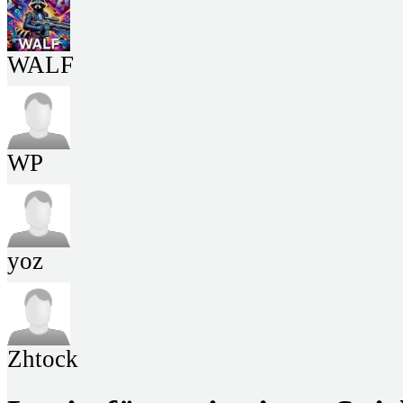
WALF
WP
yoz
Zhtock