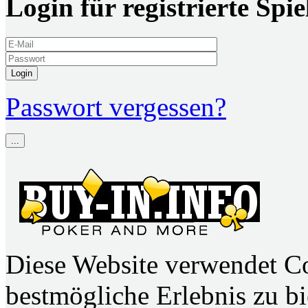
Login für registrierte Spie
Login
Passwort vergessen?
...
Diese Website verwendet C
bestmögliche Erlebnis zu bie