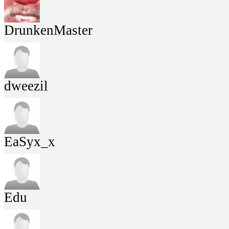
DrunkenMaster
dweezil
EaSyx_x
Edu