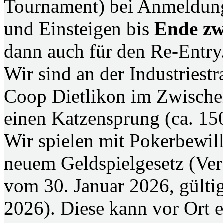
Tournament) bei Anmeldung
und Einsteigen bis
Ende zw
dann auch für den Re-Entry
Wir sind an der Industriestr
Coop Dietlikon im Zwischen
einen Katzensprung (ca. 150
Wir spielen mit Pokerbewil
neuem Geldspielgesetz (V
vom 30. Januar 2026, gülti
2026). Diese kann vor Ort 