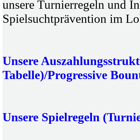
unsere Turnierregeln und I
Spielsuchtprävention im Lo
Unsere Auszahlungsstrukt
Tabelle)/Progressive Bount
Unsere Spielregeln (Turnie