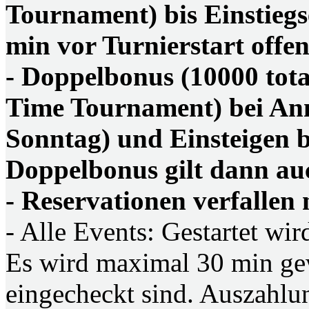
Tournament) bis Einstiegs
min vor Turnierstart offe
- Doppelbonus (10000 tot
Time Tournament) bei Anm
Sonntag) und Einsteigen 
Doppelbonus gilt dann au
- Reservationen verfallen
- Alle Events: Gestartet wi
Es wird maximal 30 min gewa
eingecheckt sind. Auszahlun