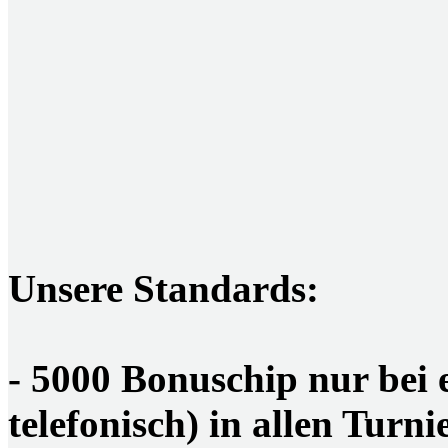
Unsere Standards:
- 5000 Bonuschip nur bei
telefonisch) in allen Turn