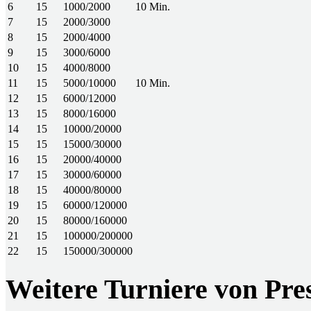
6
15
1000/2000
10 Min.
7
15
2000/3000
8
15
2000/4000
9
15
3000/6000
10
15
4000/8000
11
15
5000/10000
10 Min.
12
15
6000/12000
13
15
8000/16000
14
15
10000/20000
15
15
15000/30000
16
15
20000/40000
17
15
30000/60000
18
15
40000/80000
19
15
60000/120000
20
15
80000/160000
21
15
100000/200000
22
15
150000/300000
Weitere Turniere von Pres