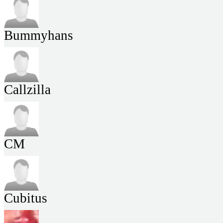
Bummyhans
Callzilla
CM
Cubitus