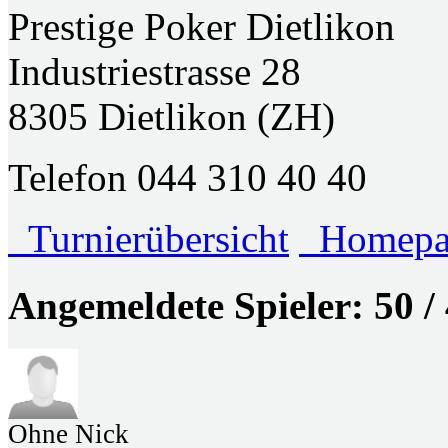
Prestige Poker Dietlikon
Industriestrasse 28
8305 Dietlikon (ZH)
Telefon 044 310 40 40
Turnierübersicht
Homepage
Angemeldete Spieler: 50 /
Ohne Nick