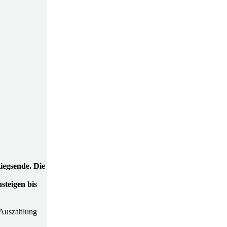
iegsende. Die
steigen bis
. Auszahlung