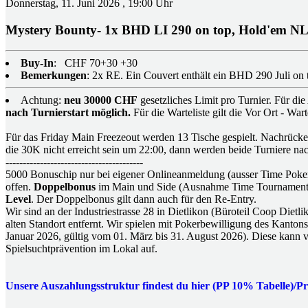
Donnerstag, 11. Juni 2026 , 19:00 Uhr
Mystery Bounty- 1x BHD LI 290 on top
, Hold'em NL
Buy-In
:
CHF 70+30 +30
Bemerkungen
: 2x RE. Ein Couvert enthält ein BHD 290 Juli on 
Achtung:
neu 30000 CHF
gesetzliches Limit pro Turnier. Für die
nach Turnierstart möglich.
Für die Warteliste gilt die Vor Ort - Warte
Für das Friday Main Freezeout werden 13 Tische gespielt. Nachrücker
die 30K nicht erreicht sein um 22:00, dann werden beide Turniere nach
----------------------------------------
5000 Bonuschip nur bei eigener Onlineanmeldung (ausser Time Poker) b
offen.
Doppelbonus
im Main und Side (Ausnahme Time Tournament) 
Level
. Der Doppelbonus gilt dann auch für den Re-Entry.
Wir sind an der Industriestrasse 28 in Dietlikon (Büroteil Coop Die
alten Standort entfernt. Wir spielen mit Pokerbewilligung des Kan
Januar 2026, gültig vom 01. März bis 31. August 2026). Diese kann 
Spielsuchtprävention im Lokal auf.
Unsere Auszahlungsstruktur findest du hier (PP 10% Tabelle)/Pro