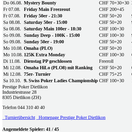
Do 06.08.
Mystery Bounty
CHF 70+30+30
Fr 07.08.
Friday Main Freezeout
CHF 200+45
Fr 07.08.
Friday 50er - 21:30
CHF 50+20
Sa 08.08.
Saturday 50er - 15:00
CHF 50+20
Sa 08.08.
Saturday Main 100er - 18:30
CHF 100+30
So 09.08.
Sunday Deep - 100K - 15:00
CHF 100+30
So 09.08.
Sunday 50er - 19:00
CHF 50+20
Mo 10.08.
Omaha (PLO)
CHF 50+20
Mo 10.08.
125K Extra Monday
CHF 100+30
Di 11.08.
Dienstag PP geschlossen
Freeroll
Mi 12.08.
Omaha HiLo (PLO8) mit Ranking
CHF 50+20
Mi 12.08.
75er- Turnier
CHF 75+25
Sa 10.10.
9. Swiss Poker Ladies Championship
CHF 100+30
Prestige Poker Dietlikon
Industriestrasse 28
8305 Dietlikon (ZH)
Telefon 044 310 40 40
Turnierübersicht
Homepage Prestige Poker Dietlikon
Angemeldete Spieler: 41 / 45