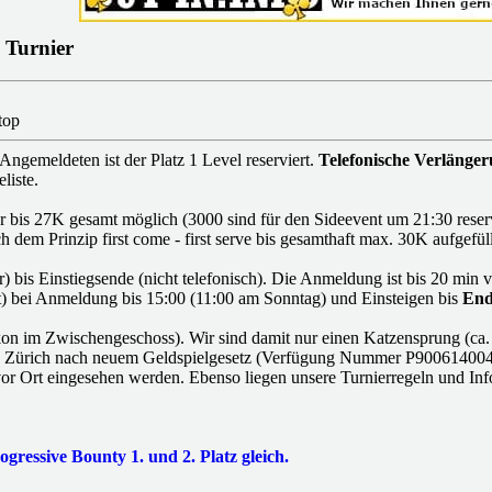
 Turnier
top
 Angemeldeten ist der Platz 1 Level reserviert.
Telefonische Verlänger
liste.
 bis 27K gesamt möglich (3000 sind für den Sideevent um 21:30 reservi
 dem Prinzip first come - first serve bis gesamthaft max. 30K aufgefüll
is Einstiegsende (nicht telefonisch). Die Anmeldung ist bis 20 min vo
bei Anmeldung bis 15:00 (11:00 am Sonntag) und Einsteigen bis
End
tlikon im Zwischengeschoss). Wir sind damit nur einen Katzensprung (c
tons Zürich nach neuem Geldspielgesetz (Verfügung Nummer P90061400
vor Ort eingesehen werden. Ebenso liegen unsere Turnierregeln und Inf
gressive Bounty 1. und 2. Platz gleich.