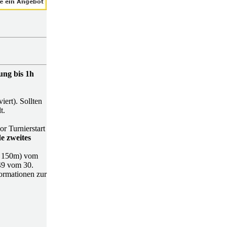
ung bis 1h
ert). Sollten
t.
r Turnierstart
e zweites
a. 150m) vom
49 vom 30.
ormationen zur