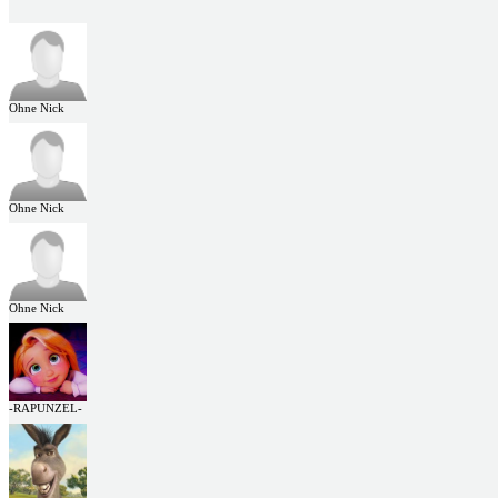
Ohne Nick
Ohne Nick
Ohne Nick
-RAPUNZEL-