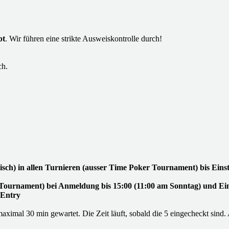
bt
. Wir führen eine strikte Ausweiskontrolle durch!
ch.
isch) in allen Turnieren (ausser Time Poker Tournament) bis Einst
Tournament) bei Anmeldung bis 15:00 (11:00 am Sonntag) und Ein
-Entry
maximal 30 min gewartet. Die Zeit läuft, sobald die 5 eingecheckt sind