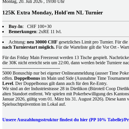
Montag, 20. Juli 2026 , 19:00 Uhr
125K Extra Monday
, Hold'em NL Turnier
Buy-In
:
CHF 100+30
Bemerkungen
: 2xRE 11 lvl.
Achtung:
neu 30000 CHF
gesetzliches Limit pro Turnier. Für die
nach Turnierstart möglich.
Für die Warteliste gilt die Vor Ort - Warte
Für das Friday Main Freezeout werden 13 Tische gespielt. Nachrücker
die 30K nicht erreicht sein um 22:00, dann werden beide Turniere nach
----------------------------------------
5000 Bonuschip nur bei eigener Onlineanmeldung (ausser Time Poker) b
offen.
Doppelbonus
im Main und Side (Ausnahme Time Tournament) 
Level
. Der Doppelbonus gilt dann auch für den Re-Entry.
Wir sind an der Industriestrasse 28 in Dietlikon (Büroteil Coop Die
alten Standort entfernt. Wir spielen mit Pokerbewilligung des Kan
Januar 2026, gültig vom 01. März bis 31. August 2026). Diese kann 
Spielsuchtprävention im Lokal auf.
Unsere Auszahlungsstruktur findest du hier (PP 10% Tabelle)/Pro