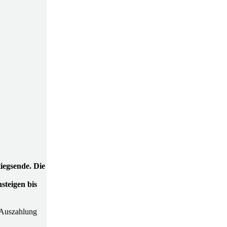
iegsende. Die
steigen bis
. Auszahlung