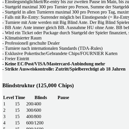
- Einstiegsmöglichkeit/Re-entry bis zur zweiten Pause im Main, bis zu
- Startgeld maximal 300 pro Turnier pro Person, Summe der Startgel
- Startgeld in allen Turnieren maximal 300 pro Person pro Tag, maxim
- Falls mit Re-Entry: Surrender möglich bei Einstiegsende (= Re-Ent
- Turniere mit Ante werden mit Big Blind Ante. Der Big Blind Spieler
- BB Ante: Ante immer gleich BB. Ausnahme HU ohne Ante. BB bef
- Wird ein Ticket oder Package durch Startgeld der Spieler finanziert,
- Klimatisierter Raum
- Professionell geschulte Dealer
- Turniere nach internationalen Standards (TDA-Rules)
- Exklusive Pokertische/Gebrandete Chips/FOURNIER Karten
- Freier Eintritt
- Keine EC/Post/VISA/Mastercard-Anbindung mehr
- Strikte Ausweiskontrolle: Zutritt/Spielberechtigt ab 18 Jahren
Blindstruktur (125,000 Chips)
Level
Time
Blinds
Pause
1
15
200/400
2
15
300/600
3
15
400/800
4
15
600/1200