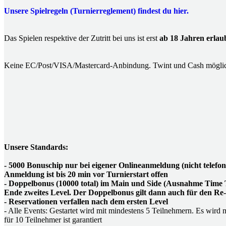
Unsere Spielregeln (Turnierreglement) findest du hier.
Das Spielen respektive der Zutritt bei uns ist erst
ab 18 Jahren erlau
Keine EC/Post/VISA/Mastercard-Anbindung. Twint und Cash mögli
Unsere Standards:
- 5000 Bonuschip nur bei eigener Onlineanmeldung (nicht telefon
Anmeldung ist bis 20 min vor Turnierstart offen
- Doppelbonus (10000 total) im Main und Side (Ausnahme Time 
Ende zweites Level
. Der Doppelbonus gilt dann auch für den Re
- Reservationen verfallen nach dem ersten Level
- Alle Events: Gestartet wird mit mindestens 5 Teilnehmern. Es wird 
für 10 Teilnehmer ist garantiert