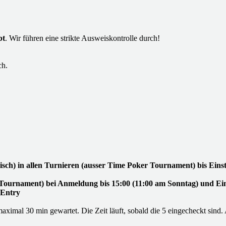
bt
. Wir führen eine strikte Ausweiskontrolle durch!
ch.
isch) in allen Turnieren (ausser Time Poker Tournament) bis Einst
Tournament) bei Anmeldung bis 15:00 (11:00 am Sonntag) und Ein
-Entry
maximal 30 min gewartet. Die Zeit läuft, sobald die 5 eingecheckt sind