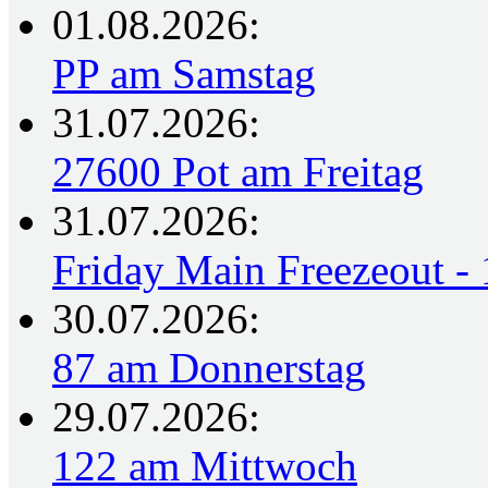
01.08.2026:
PP am Samstag
31.07.2026:
27600 Pot am Freitag
31.07.2026:
Friday Main Freezeout - 
30.07.2026:
87 am Donnerstag
29.07.2026:
122 am Mittwoch