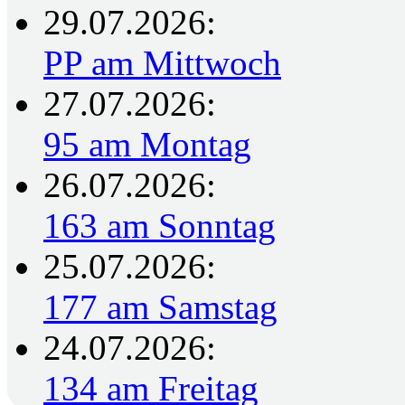
29.07.2026:
PP am Mittwoch
27.07.2026:
95 am Montag
26.07.2026:
163 am Sonntag
25.07.2026:
177 am Samstag
24.07.2026:
134 am Freitag