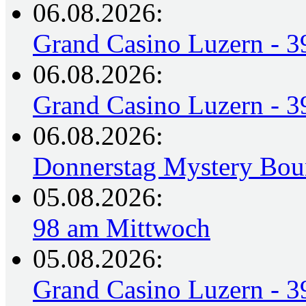
06.08.2026:
Grand Casino Luzern - 
06.08.2026:
Grand Casino Luzern - 3
06.08.2026:
Donnerstag Mystery Bou
05.08.2026:
98 am Mittwoch
05.08.2026:
Grand Casino Luzern - 