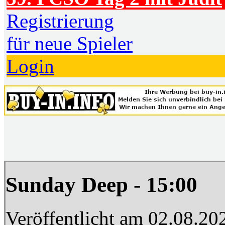
Registrierung
für neue Spieler
Login
Sunday Deep - 15:00
Veröffentlicht am 02.08.20