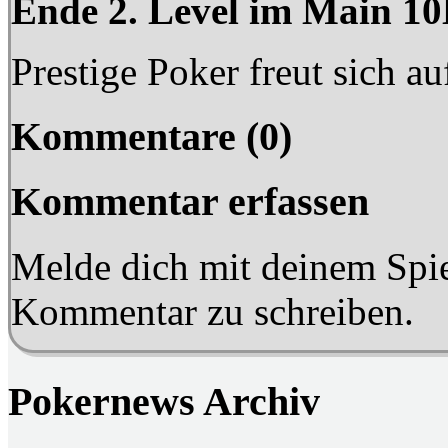
Ende 2. Level im Main 10
Prestige Poker freut sich a
Kommentare (0)
Kommentar erfassen
Melde dich mit deinem Spi
Kommentar zu schreiben.
Pokernews Archiv