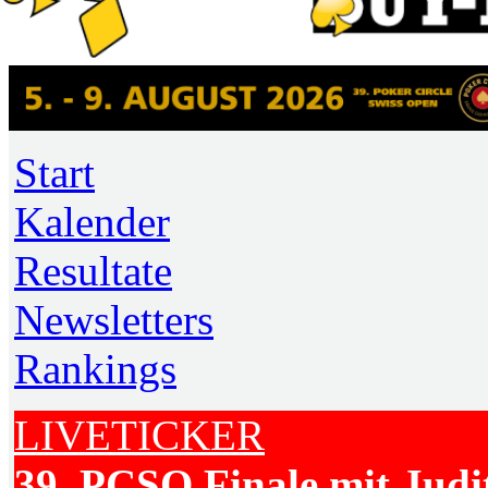
Start
Kalender
Resultate
Newsletters
Rankings
LIVETICKER
39. PCSO Finale mit Judi