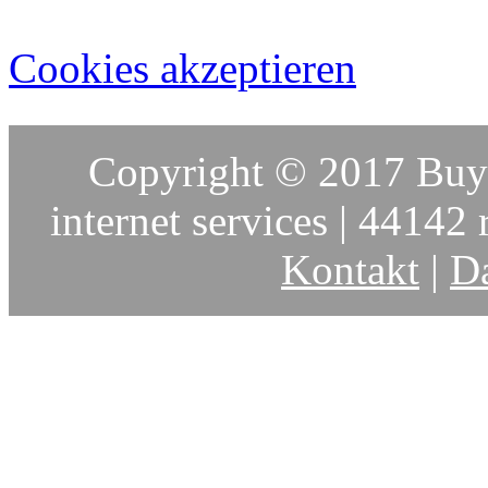
Cookies akzeptieren
Copyright © 2017 Buy-
internet services | 44142 r
Kontakt
|
Da