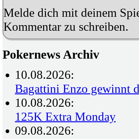
Melde dich mit deinem Spi
Kommentar zu schreiben.
Pokernews Archiv
10.08.2026:
Bagattini Enzo gewinnt 
10.08.2026:
125K Extra Monday
09.08.2026: