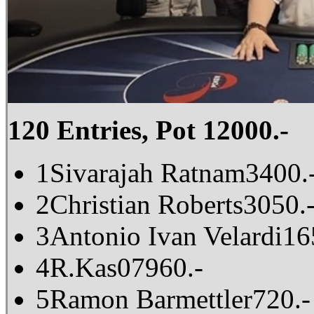
120 Entries, Pot 12000.-
1
Sivarajah Ratnam
3400.
2
Christian Roberts
3050.
3
Antonio Ivan Velardi
16
4
R.Kas07
960.-
5
Ramon Barmettler
720.-