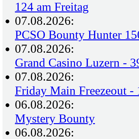
124 am Freitag
07.08.2026:
PCSO Bounty Hunter 1
07.08.2026:
Grand Casino Luzern - 
07.08.2026:
Friday Main Freezeout - 
06.08.2026:
Mystery Bounty
06.08.2026: