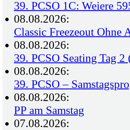
39. PCSO 1C: Weiere 59
08.08.2026:
Classic Freezeout Ohne 
08.08.2026:
39. PCSO Seating Tag 2 
08.08.2026:
39. PCSO – Samstagspr
08.08.2026:
PP am Samstag
07.08.2026: