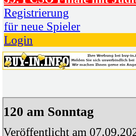
Registrierung
für neue Spieler
Login
120 am Sonntag
Veröffentlicht am 07.09.20