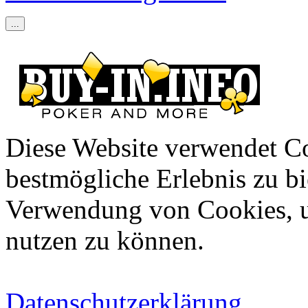
...
Diese Website verwendet C
bestmögliche Erlebnis zu bie
Verwendung von Cookies, u
nutzen zu können.
Datenschutzerklärung