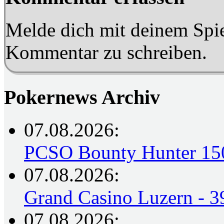
Melde dich mit deinem Spi
Kommentar zu schreiben.
Pokernews Archiv
07.08.2026:
PCSO Bounty Hunter 1
07.08.2026:
Grand Casino Luzern - 
07.08.2026: