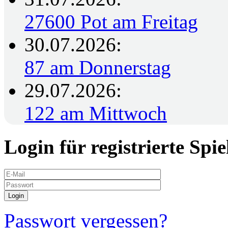
27600 Pot am Freitag
30.07.2026:
87 am Donnerstag
29.07.2026:
122 am Mittwoch
Login für registrierte Spie
Login
Passwort vergessen?