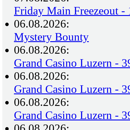
Friday Main Freezeout - 
06.08.2026:
Mystery Bounty
06.08.2026:
Grand Casino Luzern - 
06.08.2026:
Grand Casino Luzern - 
06.08.2026:
Grand Casino Luzern - 3
06.08.2026: