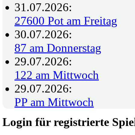
31.07.2026:
27600 Pot am Freitag
30.07.2026:
87 am Donnerstag
29.07.2026:
122 am Mittwoch
29.07.2026:
PP am Mittwoch
Login für registrierte Spie