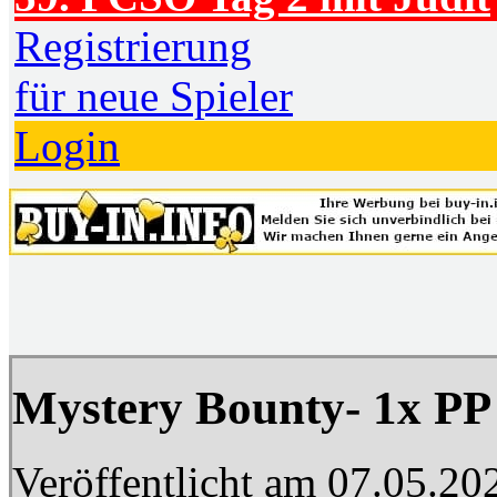
Registrierung
für neue Spieler
Login
Mystery Bounty- 1x PP 
Veröffentlicht am 07.05.20