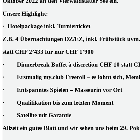
Oktober 2022 an den Vierwaldstätter See ein.
Unsere Highlight
:
· Hotelpackage inkl. Turnierticket
Z.B. 4 Übernachtungen DZ/EZ, inkl. Frühstück uvm.
statt CHF 2’433 für nur CHF 1’900
· Dinnerbreak Buffet à discretion CHF 10 statt C
· Erstmalig my.club Freeroll – es lohnt sich, Memb
· Entspanntes Spielen – Masseurin vor Ort
· Qualifikation bis zum letzten Moment
· Satellite mit Garantie
Allzeit ein gutes Blatt und wir sehen uns beim 29. P