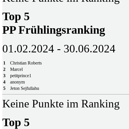
Top 5
PP Frühlingsranking
01.02.2024 - 30.06.2024
1
Christian Roberts
2
Marcel
3
petitprince1
4
anonym
5
Jeton Sejfullahu
Keine Punkte im Ranking
Top 5