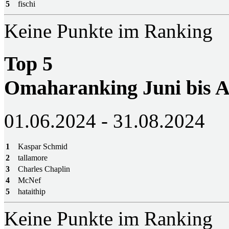
5
fischi
Keine Punkte im Ranking
Top 5
Omaharanking Juni bis A
01.06.2024 - 31.08.2024
1
Kaspar Schmid
2
tallamore
3
Charles Chaplin
4
McNef
5
hataithip
Keine Punkte im Ranking