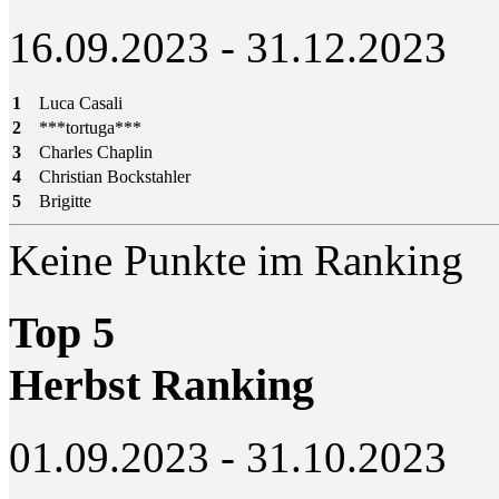
16.09.2023 - 31.12.2023
1
Luca Casali
2
***tortuga***
3
Charles Chaplin
4
Christian Bockstahler
5
Brigitte
Keine Punkte im Ranking
Top 5
Herbst Ranking
01.09.2023 - 31.10.2023