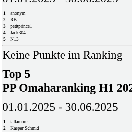
1
anonym
2
RB
3
petitprince1
4
Jack304
5
N13
Keine Punkte im Ranking
Top 5
PP Omaharanking H1 20
01.01.2025 - 30.06.2025
1
tallamore
2
Kaspar Schmid