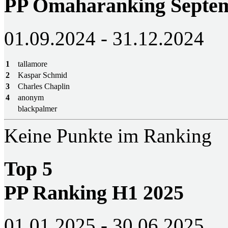
PP Omaharanking Septem
01.09.2024 - 31.12.2024
1
tallamore
2
Kaspar Schmid
3
Charles Chaplin
4
anonym
blackpalmer
Keine Punkte im Ranking
Top 5
PP Ranking H1 2025
01.01.2025 - 30.06.2025