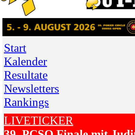
Start
Kalender
Resultate
Newsletters
Rankings
LIVETICKER
39. PCSO Finale mit Judi