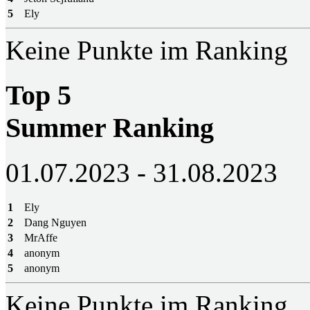
5
Ely
Keine Punkte im Ranking
Top 5
Summer Ranking
01.07.2023 - 31.08.2023
1
Ely
2
Dang Nguyen
3
MrAffe
4
anonym
5
anonym
Keine Punkte im Ranking