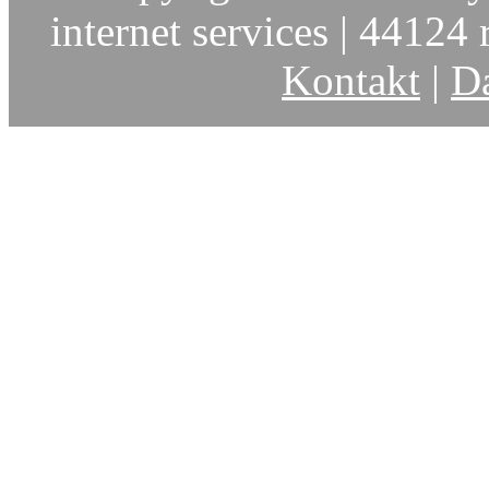
internet services | 44124 r
Kontakt
|
Da