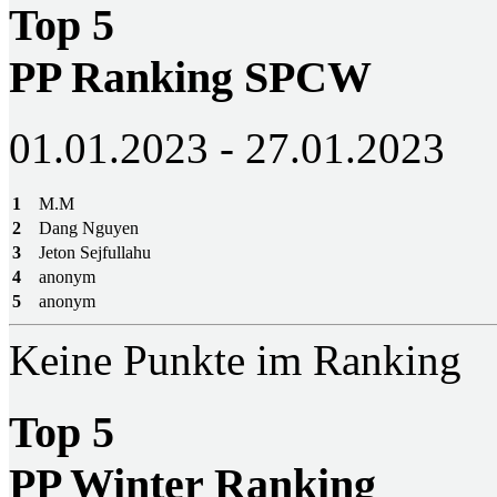
Top 5
PP Ranking SPCW
01.01.2023 - 27.01.2023
1
M.M
2
Dang Nguyen
3
Jeton Sejfullahu
4
anonym
5
anonym
Keine Punkte im Ranking
Top 5
PP Winter Ranking