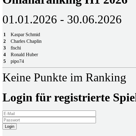
01.01.2026 - 30.06.2026
1
Kaspar Schmid
2
Charles Chaplin
3
fischi
4
Ronald Huber
5
pipo74
Keine Punkte im Ranking
Login für registrierte Spie
Login