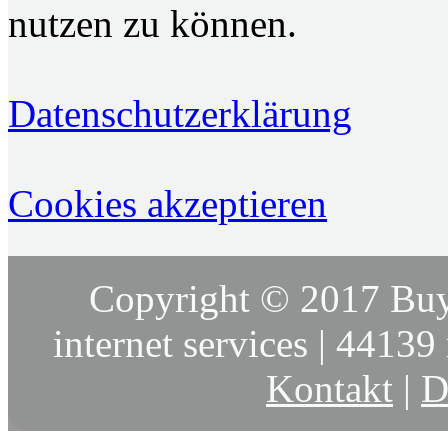
nutzen zu können.
Datenschutzerklärung
Cookies akzeptieren
Copyright © 2017 Buy
internet services | 44139 
Kontakt
|
D