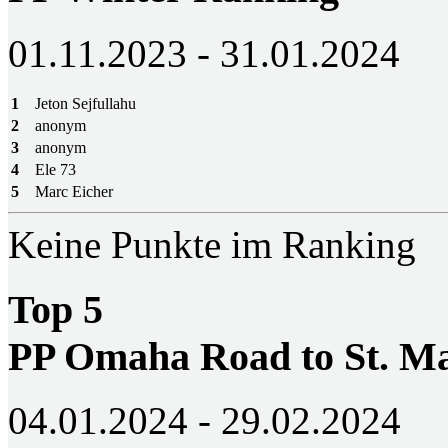
01.11.2023 - 31.01.2024
1
Jeton Sejfullahu
2
anonym
3
anonym
4
Ele 73
5
Marc Eicher
Keine Punkte im Ranking
Top 5
PP Omaha Road to St. M
04.01.2024 - 29.02.2024