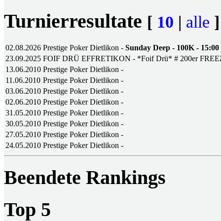
Turnierresultate
[
10
|
alle
]
02.08.2026
Prestige Poker Dietlikon -
Sunday Deep - 100K - 15:00
23.09.2025
FOIF DRÜ EFFRETIKON - *Foif Drü* # 200er FRE
13.06.2010
Prestige Poker Dietlikon -
11.06.2010
Prestige Poker Dietlikon -
03.06.2010
Prestige Poker Dietlikon -
02.06.2010
Prestige Poker Dietlikon -
31.05.2010
Prestige Poker Dietlikon -
30.05.2010
Prestige Poker Dietlikon -
27.05.2010
Prestige Poker Dietlikon -
24.05.2010
Prestige Poker Dietlikon -
Beendete Rankings
Top 5