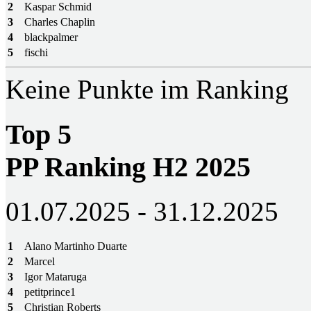
2
Kaspar Schmid
3
Charles Chaplin
4
blackpalmer
5
fischi
Keine Punkte im Ranking
Top 5
PP Ranking H2 2025
01.07.2025 - 31.12.2025
1
Alano Martinho Duarte
2
Marcel
3
Igor Mataruga
4
petitprince1
5
Christian Roberts