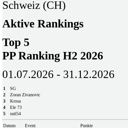
Schweiz (CH)
Aktive Rankings
Top 5
PP Ranking H2 2026
01.07.2026 - 31.12.2026
1
SG
2
Zoran Zivanovic
3
Krosa
4
Ele 73
5
suti54
Datum
Event
Punkte