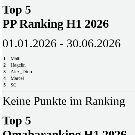
Top 5
PP Ranking H1 2026
01.01.2026 - 30.06.2026
1
Matti
2
Hagelin
3
Alex_Dino
4
Marcel
5
SG
Keine Punkte im Ranking
Top 5
Omaharanking H1 2026