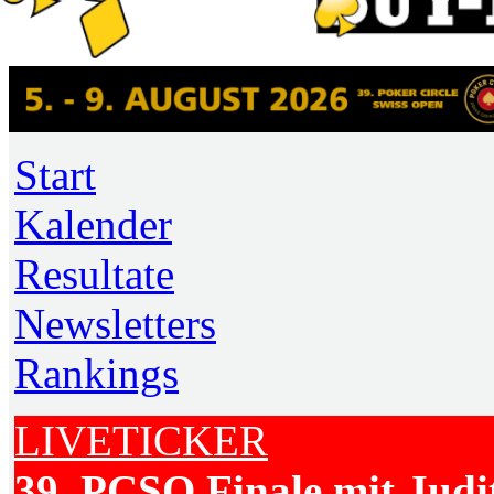
Start
Kalender
Resultate
Newsletters
Rankings
LIVETICKER
39. PCSO Finale mit Judi