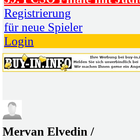
Registrierung
für neue Spieler
Login
Mervan Elvedin /