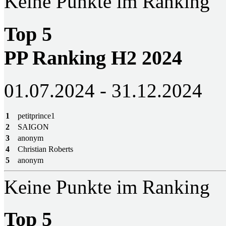
Keine Punkte im Ranking
Top 5
PP Ranking H2 2024
01.07.2024 - 31.12.2024
1
petitprince1
2
SAIGON
3
anonym
4
Christian Roberts
5
anonym
Keine Punkte im Ranking
Top 5