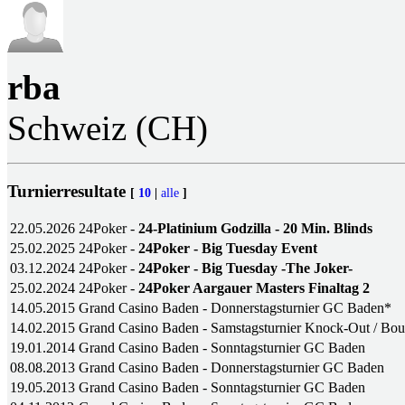
rba
Schweiz (CH)
Turnierresultate
[
10
|
alle
]
22.05.2026
24Poker -
24-Platinium Godzilla - 20 Min. Blinds
25.02.2025
24Poker -
24Poker - Big Tuesday Event
03.12.2024
24Poker -
24Poker - Big Tuesday -The Joker-
25.02.2024
24Poker -
24Poker Aargauer Masters Finaltag 2
14.05.2015
Grand Casino Baden - Donnerstagsturnier GC Baden*
14.02.2015
Grand Casino Baden - Samstagsturnier Knock-Out / Bou
19.01.2014
Grand Casino Baden - Sonntagsturnier GC Baden
08.08.2013
Grand Casino Baden - Donnerstagsturnier GC Baden
19.05.2013
Grand Casino Baden - Sonntagsturnier GC Baden