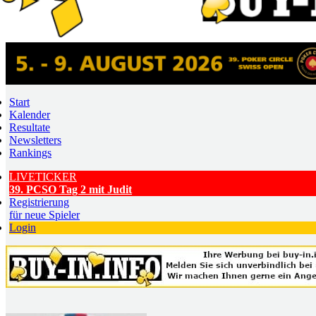
Start
Kalender
Resultate
Newsletters
Rankings
LIVETICKER
39. PCSO Tag 2 mit Judit
Registrierung
für neue Spieler
Login