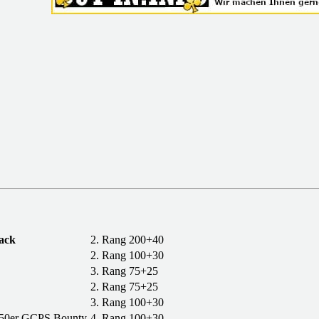
ack
2. Rang
200+40
2. Rang
100+30
3. Rang
75+25
2. Rang
75+25
3. Rang
100+30
550er GCPS Bounty
4. Rang
100+30