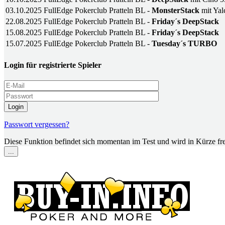
03.10.2025
FullEdge Pokerclub Pratteln BL -
MonsterStack
mit Yal
22.08.2025
FullEdge Pokerclub Pratteln BL -
Friday´s DeepStack
15.08.2025
FullEdge Pokerclub Pratteln BL -
Friday´s DeepStack
15.07.2025
FullEdge Pokerclub Pratteln BL -
Tuesday´s TURBO
Login für registrierte Spieler
Login
Passwort vergessen?
Diese Funktion befindet sich momentan im Test und wird in Kürze fr
...