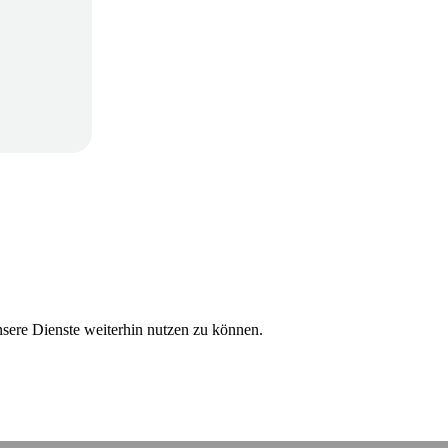
sere Dienste weiterhin nutzen zu können.