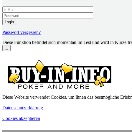
Login
Passwort vergessen?
Diese Funktion befindet sich momentan im Test und wird in Kürze fr
...
Diese Website verwendet Cookies, um Ihnen das bestmögliche Erlebni
Datenschutzerklärung
Cookies akzeptieren