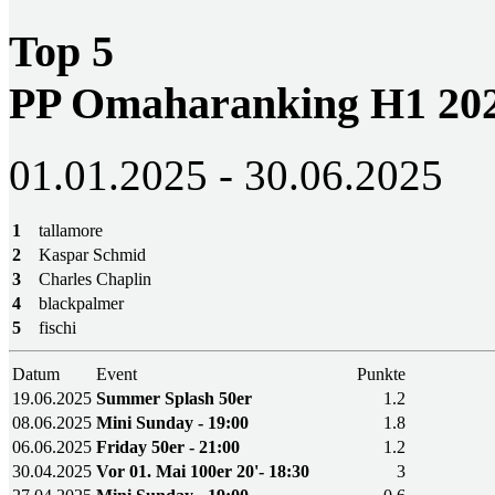
Top 5
PP Omaharanking H1 20
01.01.2025 - 30.06.2025
1
tallamore
2
Kaspar Schmid
3
Charles Chaplin
4
blackpalmer
5
fischi
Datum
Event
Punkte
19.06.2025
Summer Splash 50er
1.2
08.06.2025
Mini Sunday - 19:00
1.8
06.06.2025
Friday 50er - 21:00
1.2
30.04.2025
Vor 01. Mai 100er 20'- 18:30
3