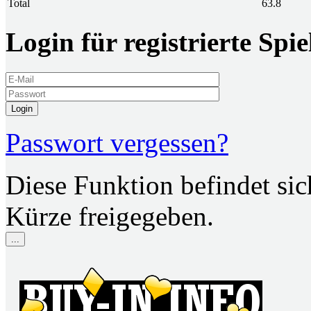
Total
63.8
Login für registrierte Spie
Login
Passwort vergessen?
Diese Funktion befindet si
Kürze freigegeben.
...