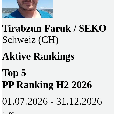
Tirabzun Faruk / SEKO
Schweiz (CH)
Aktive Rankings
Top 5
PP Ranking H2 2026
01.07.2026 - 31.12.2026
1
SG