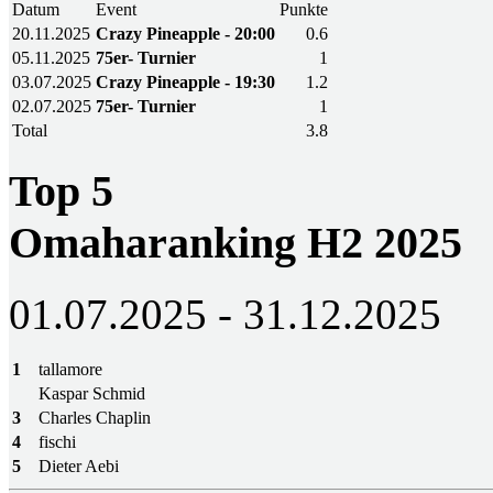
Datum
Event
Punkte
20.11.2025
Crazy Pineapple - 20:00
0.6
05.11.2025
75er- Turnier
1
03.07.2025
Crazy Pineapple - 19:30
1.2
02.07.2025
75er- Turnier
1
Total
3.8
Top 5
Omaharanking H2 2025
01.07.2025 - 31.12.2025
1
tallamore
Kaspar Schmid
3
Charles Chaplin
4
fischi
5
Dieter Aebi