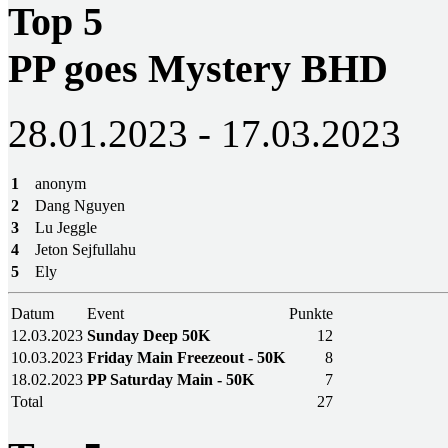
Top 5
PP goes Mystery BHD
28.01.2023 - 17.03.2023
1
anonym
2
Dang Nguyen
3
Lu Jeggle
4
Jeton Sejfullahu
5
Ely
Datum
Event
Punkte
12.03.2023
Sunday Deep 50K
12
10.03.2023
Friday Main Freezeout - 50K
8
18.02.2023
PP Saturday Main - 50K
7
Total
27