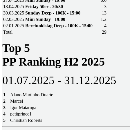
27.04.2025
Mini Sunday - 19:00
0.6
18.04.2025
Friday 50er - 20:30
3
30.03.2025
Sunday Deep - 100K - 15:00
13
02.03.2025
Mini Sunday - 19:00
1.2
02.01.2025
Berchtoldstag Deep - 100K - 15:00
4
Total
29
Top 5
PP Ranking H2 2025
01.07.2025 - 31.12.2025
1
Alano Martinho Duarte
2
Marcel
3
Igor Mataruga
4
petitprince1
5
Christian Roberts