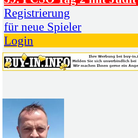
Registrierung
für neue Spieler
Login