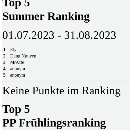
Top 5
Summer Ranking
01.07.2023 - 31.08.2023
1
Ely
2
Dang Nguyen
3
MrAffe
4
anonym
5
anonym
Keine Punkte im Ranking
Top 5
PP Frühlingsranking