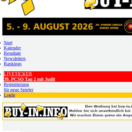
Start
Kalender
Resultate
Newsletters
Rankings
LIVETICKER
39. PCSO Tag 2 mit Judit
Registrierung
für neue Spieler
Login