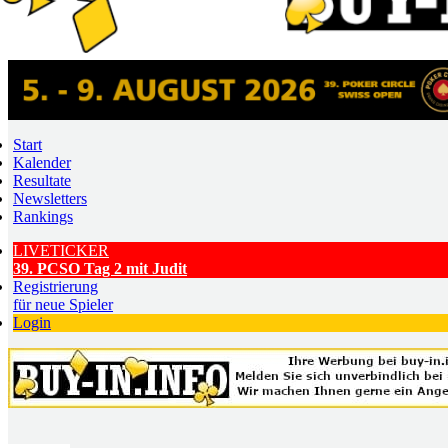
Start
Kalender
Resultate
Newsletters
Rankings
LIVETICKER
39. PCSO Tag 2 mit Judit
Registrierung
für neue Spieler
Login