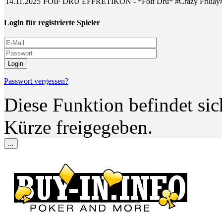
14.11.2025
FOIF DRÜ EFFRETIKON - *Foif Drü* #Crazy Friday
Login für registrierte Spieler
Login
Passwort vergessen?
Diese Funktion befindet si
Kürze freigegeben.
...