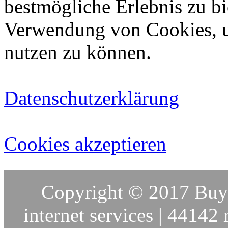
bestmögliche Erlebnis zu bie
Verwendung von Cookies, u
nutzen zu können.
Datenschutzerklärung
Cookies akzeptieren
Copyright © 2017 Buy-
internet services | 44142 r