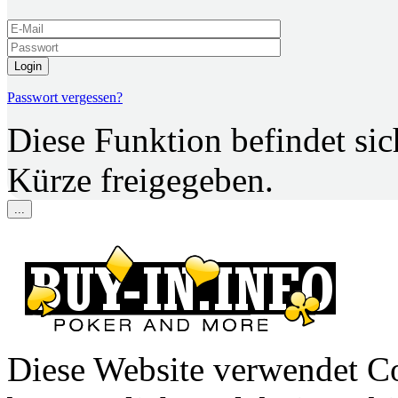
Login
Passwort vergessen?
Diese Funktion befindet si
Kürze freigegeben.
...
Diese Website verwendet C