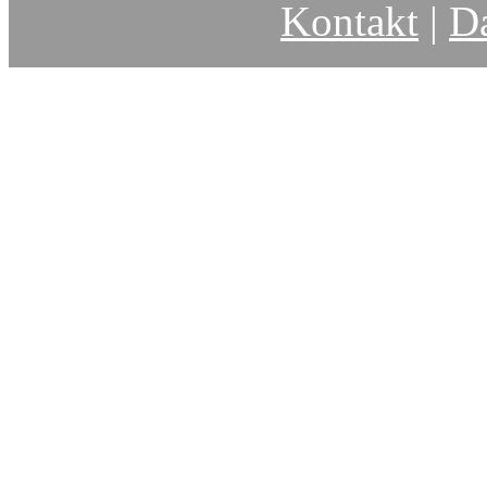
Kontakt
|
Da