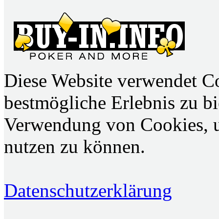
Diese Website verwendet C
bestmögliche Erlebnis zu bie
Verwendung von Cookies, u
nutzen zu können.
Datenschutzerklärung