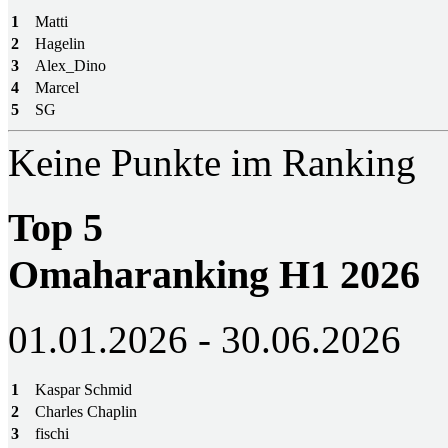
1
Matti
2
Hagelin
3
Alex_Dino
4
Marcel
5
SG
Keine Punkte im Ranking
Top 5
Omaharanking H1 2026
01.01.2026 - 30.06.2026
1
Kaspar Schmid
2
Charles Chaplin
3
fischi