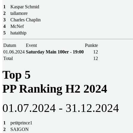
1
Kaspar Schmid
2
tallamore
3
Charles Chaplin
4
McNef
5
hataithip
Datum
Event
Punkte
01.06.2024
Saturday Main 100er - 19:00
12
Total
12
Top 5
PP Ranking H2 2024
01.07.2024 - 31.12.2024
1
petitprince1
2
SAIGON