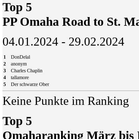
Top 5
PP Omaha Road to St. M
04.01.2024 - 29.02.2024
1
DonDelal
2
anonym
3
Charles Chaplin
4
tallamore
5
Der schwarze Ober
Keine Punkte im Ranking
Top 5
Omaharanking März bis