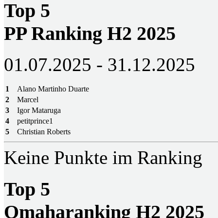
Top 5
PP Ranking H2 2025
01.07.2025 - 31.12.2025
1
Alano Martinho Duarte
2
Marcel
3
Igor Mataruga
4
petitprince1
5
Christian Roberts
Keine Punkte im Ranking
Top 5
Omaharanking H2 2025