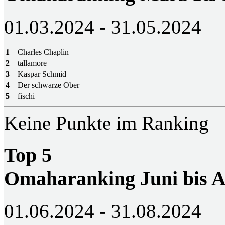
01.03.2024 - 31.05.2024
1
Charles Chaplin
2
tallamore
3
Kaspar Schmid
4
Der schwarze Ober
5
fischi
Keine Punkte im Ranking
Top 5
Omaharanking Juni bis A
01.06.2024 - 31.08.2024