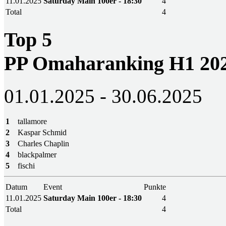
11.01.2025
Saturday Main 100er - 18:30
4
Total
4
Top 5
PP Omaharanking H1 20
01.01.2025 - 30.06.2025
1
tallamore
2
Kaspar Schmid
3
Charles Chaplin
4
blackpalmer
5
fischi
Datum
Event
Punkte
11.01.2025
Saturday Main 100er - 18:30
4
Total
4