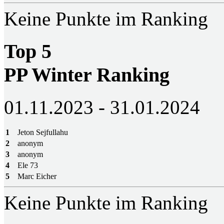
Keine Punkte im Ranking
Top 5
PP Winter Ranking
01.11.2023 - 31.01.2024
1
Jeton Sejfullahu
2
anonym
3
anonym
4
Ele 73
5
Marc Eicher
Keine Punkte im Ranking