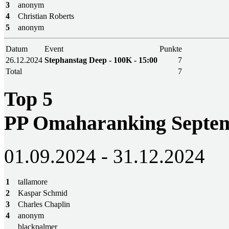
3
anonym
4
Christian Roberts
5
anonym
Datum
Event
Punkte
26.12.2024
Stephanstag Deep - 100K - 15:00
7
Total
7
Top 5
PP Omaharanking Septem
01.09.2024 - 31.12.2024
1
tallamore
2
Kaspar Schmid
3
Charles Chaplin
4
anonym
blackpalmer