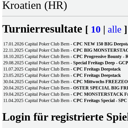
Kroatien (HR)
Turnierresultate
[
10
|
alle
]
17.01.2026
Capital Poker Club Bern -
CPC NEW 150 BIG Deepst
22.11.2025
Capital Poker Club Bern -
CPC BIG MONSTERSTACK
18.10.2025
Capital Poker Club Bern -
CPC Progressive Bounty - 
29.08.2025
Capital Poker Club Bern -
Special Freitags Deep - G
11.07.2025
Capital Poker Club Bern -
CPC Freitags Deepstack
23.05.2025
Capital Poker Club Bern -
CPC Freitags Deepstack
30.04.2025
Capital Poker Club Bern -
CPC Mittwochs FREEZEOU
20.04.2025
Capital Poker Club Bern -
OSTER SPECIAL BIG FR
19.04.2025
Capital Poker Club Bern -
CPC MONSTERSTACK Free
11.04.2025
Capital Poker Club Bern -
CPC Freitags Special - SP
Login für registrierte Spie