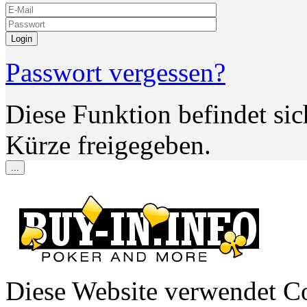
Login
Passwort vergessen?
Diese Funktion befindet si
Kürze freigegeben.
...
Diese Website verwendet C