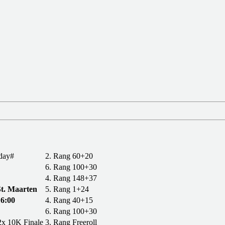
day#
2. Rang
60+20
6. Rang
100+30
4. Rang
148+37
St. Maarten
5. Rang
1+24
6:00
4. Rang
40+15
6. Rang
100+30
 2x 10K Finale
3. Rang
Freeroll