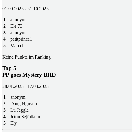
01.09.2023 - 31.10.2023
1
anonym
2
Ele 73
3
anonym
4
petitprince1
5
Marcel
Keine Punkte im Ranking
Top 5
PP goes Mystery BHD
28.01.2023 - 17.03.2023
1
anonym
2
Dang Nguyen
3
Lu Jeggle
4
Jeton Sejfullahu
5
Ely