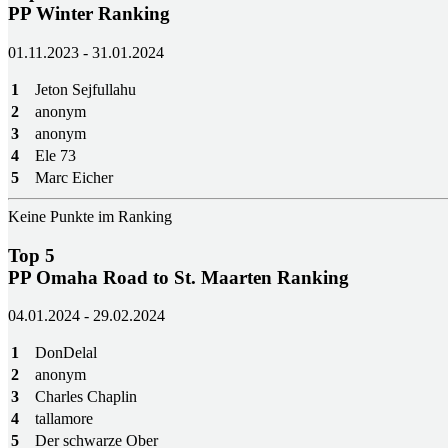
PP Winter Ranking
01.11.2023 - 31.01.2024
1
Jeton Sejfullahu
2
anonym
3
anonym
4
Ele 73
5
Marc Eicher
Keine Punkte im Ranking
Top 5
PP Omaha Road to St. Maarten Ranking
04.01.2024 - 29.02.2024
1
DonDelal
2
anonym
3
Charles Chaplin
4
tallamore
5
Der schwarze Ober