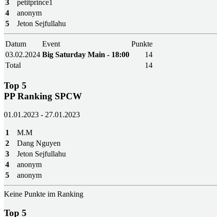
3
petitprince1
4
anonym
5
Jeton Sejfullahu
Datum
Event
Punkte
03.02.2024
Big Saturday Main - 18:00
14
Total
14
Top 5
PP Ranking SPCW
01.01.2023 - 27.01.2023
1
M.M
2
Dang Nguyen
3
Jeton Sejfullahu
4
anonym
5
anonym
Keine Punkte im Ranking
Top 5