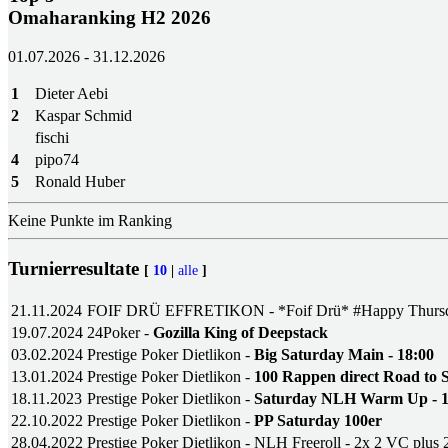
Omaharanking H2 2026
01.07.2026 - 31.12.2026
1
Dieter Aebi
2
Kaspar Schmid
fischi
4
pipo74
5
Ronald Huber
Keine Punkte im Ranking
Turnierresultate
[
10
|
alle
]
21.11.2024
FOIF DRÜ EFFRETIKON - *Foif Drü* #Happy Thurs
19.07.2024
24Poker -
Gozilla King of Deepstack
03.02.2024
Prestige Poker Dietlikon -
Big Saturday Main - 18:00
13.01.2024
Prestige Poker Dietlikon -
100 Rappen direct Road to 
18.11.2023
Prestige Poker Dietlikon -
Saturday NLH Warm Up - 1
22.10.2022
Prestige Poker Dietlikon -
PP Saturday 100er
28.04.2022
Prestige Poker Dietlikon - NLH Freeroll - 2x 2 VC plus