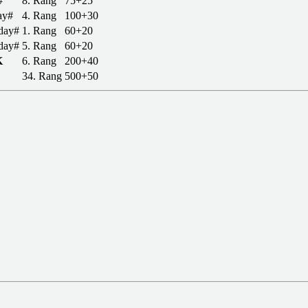
#
8. Rang
75+25
ay#
4. Rang
100+30
day#
1. Rang
60+20
day#
5. Rang
60+20
K
6. Rang
200+40
34. Rang
500+50