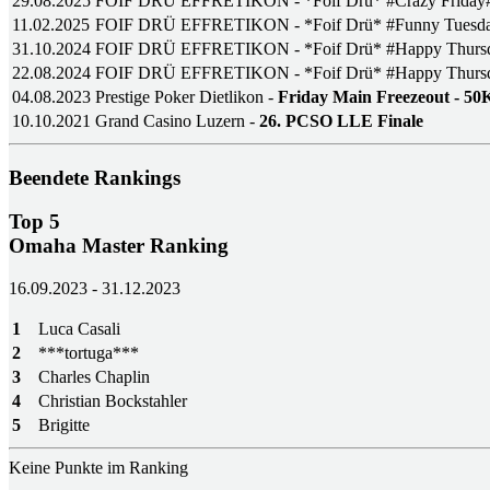
29.08.2025
FOIF DRÜ EFFRETIKON - *Foif Drü* #Crazy Friday
11.02.2025
FOIF DRÜ EFFRETIKON - *Foif Drü* #Funny Tuesd
31.10.2024
FOIF DRÜ EFFRETIKON - *Foif Drü* #Happy Thurs
22.08.2024
FOIF DRÜ EFFRETIKON - *Foif Drü* #Happy Thurs
04.08.2023
Prestige Poker Dietlikon -
Friday Main Freezeout - 50
10.10.2021
Grand Casino Luzern -
26. PCSO LLE Finale
Beendete Rankings
Top 5
Omaha Master Ranking
16.09.2023 - 31.12.2023
1
Luca Casali
2
***tortuga***
3
Charles Chaplin
4
Christian Bockstahler
5
Brigitte
Keine Punkte im Ranking