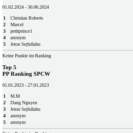
01.02.2024 - 30.06.2024
1
Christian Roberts
2
Marcel
3
petitprince1
4
anonym
5
Jeton Sejfullahu
Keine Punkte im Ranking
Top 5
PP Ranking SPCW
01.01.2023 - 27.01.2023
1
M.M
2
Dang Nguyen
3
Jeton Sejfullahu
4
anonym
5
anonym