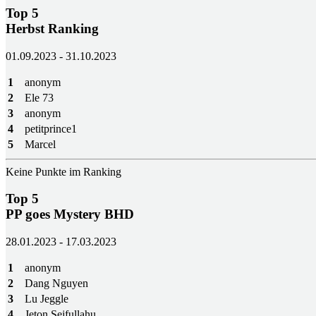
Top 5
Herbst Ranking
01.09.2023 - 31.10.2023
1
anonym
2
Ele 73
3
anonym
4
petitprince1
5
Marcel
Keine Punkte im Ranking
Top 5
PP goes Mystery BHD
28.01.2023 - 17.03.2023
1
anonym
2
Dang Nguyen
3
Lu Jeggle
4
Jeton Sejfullahu