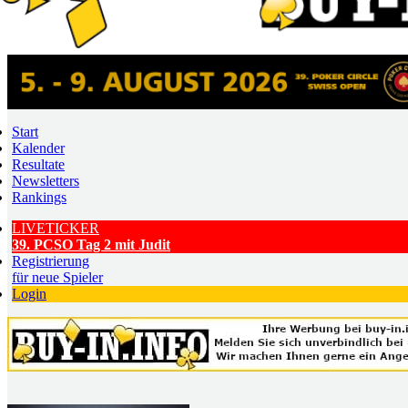
Start
Kalender
Resultate
Newsletters
Rankings
LIVETICKER
39. PCSO Tag 2 mit Judit
Registrierung
für neue Spieler
Login