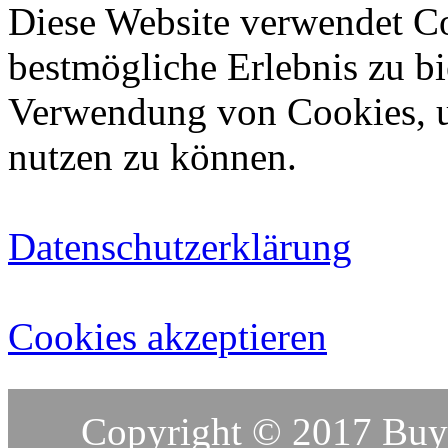
Diese Website verwendet C
bestmögliche Erlebnis zu bie
Verwendung von Cookies, u
nutzen zu können.
Datenschutzerklärung
Cookies akzeptieren
Copyright © 2017 Buy-