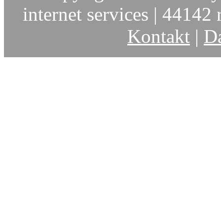
internet services | 44142 r
Kontakt
|
Da