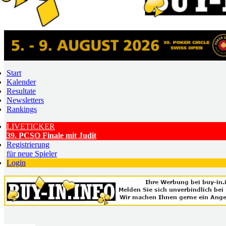
Start
Kalender
Resultate
Newsletters
Rankings
LIVETICKER
39. PCSO Finale mit Judit
Registrierung
für neue Spieler
Login