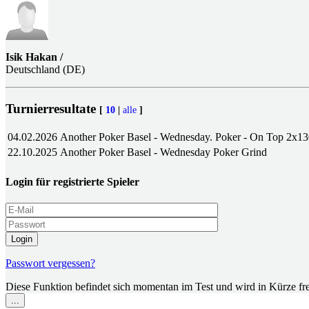
Isik Hakan /
Deutschland (DE)
Turnierresultate
[
10
|
alle
]
04.02.2026
Another Poker Basel - Wednesday. Poker - On Top 2x1
22.10.2025
Another Poker Basel - Wednesday Poker Grind
Login für registrierte Spieler
Login
Passwort vergessen?
Diese Funktion befindet sich momentan im Test und wird in Kürze fr
...