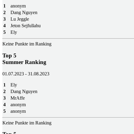
1
anonym
2
Dang Nguyen
3
Lu Jeggle
4
Jeton Sejfullahu
5
Ely
Keine Punkte im Ranking
Top 5
Summer Ranking
01.07.2023 - 31.08.2023
1
Ely
2
Dang Nguyen
3
MrAffe
4
anonym
5
anonym
Keine Punkte im Ranking