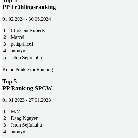
Top 5
PP Frühlingsranking
01.02.2024 - 30.06.2024
1
Christian Roberts
2
Marcel
3
petitprince1
4
anonym
5
Jeton Sejfullahu
Keine Punkte im Ranking
Top 5
PP Ranking SPCW
01.01.2023 - 27.01.2023
1
M.M
2
Dang Nguyen
3
Jeton Sejfullahu
4
anonym