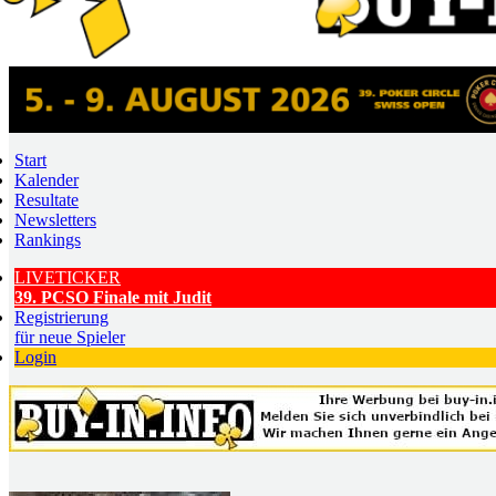
Start
Kalender
Resultate
Newsletters
Rankings
LIVETICKER
39. PCSO Finale mit Judit
Registrierung
für neue Spieler
Login