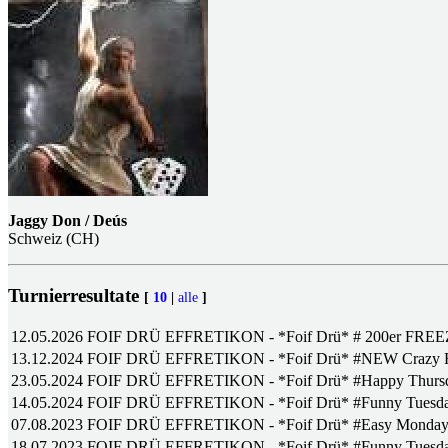
Jaggy Don / Deús
Schweiz (CH)
Turnierresultate
[
10
|
alle
]
12.05.2026
FOIF DRÜ EFFRETIKON - *Foif Drü* # 200er FRE
13.12.2024
FOIF DRÜ EFFRETIKON - *Foif Drü* #NEW Crazy 
23.05.2024
FOIF DRÜ EFFRETIKON - *Foif Drü* #Happy Thurs
14.05.2024
FOIF DRÜ EFFRETIKON - *Foif Drü* #Funny Tuesd
07.08.2023
FOIF DRÜ EFFRETIKON - *Foif Drü* #Easy Monda
18.07.2023
FOIF DRÜ EFFRETIKON - *Foif Drü* #Funny Tuesd