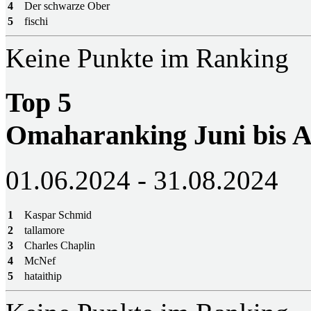
4
Der schwarze Ober
5
fischi
Keine Punkte im Ranking
Top 5
Omaharanking Juni bis A
01.06.2024 - 31.08.2024
1
Kaspar Schmid
2
tallamore
3
Charles Chaplin
4
McNef
5
hataithip