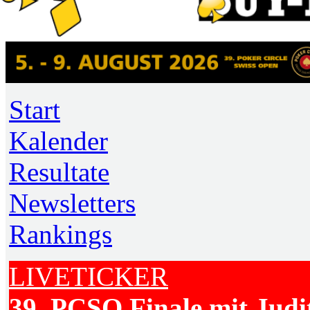
Start
Kalender
Resultate
Newsletters
Rankings
LIVETICKER
39. PCSO Finale mit Judi