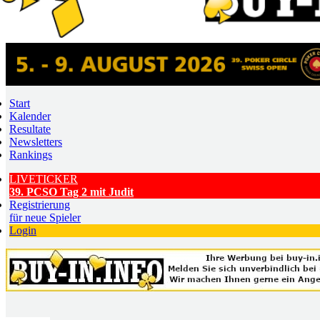
Start
Kalender
Resultate
Newsletters
Rankings
LIVETICKER
39. PCSO Tag 2 mit Judit
Registrierung
für neue Spieler
Login