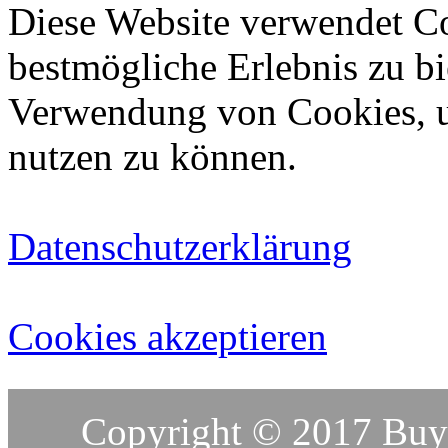
Diese Website verwendet C
bestmögliche Erlebnis zu bie
Verwendung von Cookies, u
nutzen zu können.
Datenschutzerklärung
Cookies akzeptieren
Copyright © 2017 Buy-