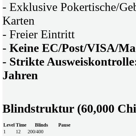
- Exklusive Pokertische/
Karten
- Freier Eintritt
- Keine EC/Post/VISA/Ma
- Strikte Ausweiskontrolle
Jahren
Blindstruktur (60,000 Chi
Level
Time
Blinds
Pause
1
12
200/400