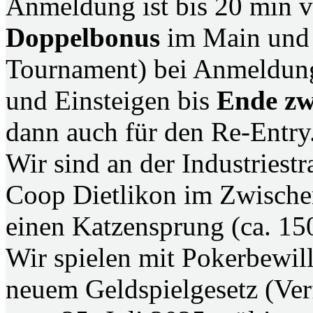
Anmeldung ist bis 20 min vo
Doppelbonus
im Main und
Tournament) bei Anmeldung
und Einsteigen bis
Ende zw
dann auch für den Re-Entry
Wir sind an der Industriestr
Coop Dietlikon im Zwischen
einen Katzensprung (ca. 150
Wir spielen mit Pokerbewil
neuem Geldspielgesetz (V