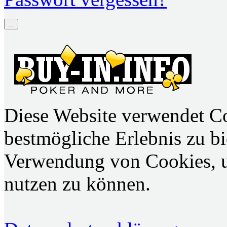
...
Diese Website verwendet C
bestmögliche Erlebnis zu bie
Verwendung von Cookies, u
nutzen zu können.