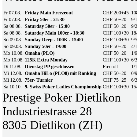
Fr 07.08.
Friday Main Freezeout
CHF 200+45
10
Fr 07.08.
Friday 50er - 21:30
CHF 50+20
9/
Sa 08.08.
Saturday 50er - 15:00
CHF 50+20
9/
Sa 08.08.
Saturday Main 100er - 18:30
CHF 100+30
18
So 09.08.
Sunday Deep - 100K - 15:00
CHF 100+30
9/
So 09.08.
Sunday 50er - 19:00
CHF 50+20
4/
Mo 10.08.
Omaha (PLO)
CHF 50+20
1/
Mo 10.08.
125K Extra Monday
CHF 100+30
6/
Di 11.08.
Dienstag PP geschlossen
Freeroll
1/
Mi 12.08.
Omaha HiLo (PLO8) mit Ranking
CHF 50+20
0/
Mi 12.08.
75er- Turnier
CHF 75+25
6/
Sa 10.10.
9. Swiss Poker Ladies Championship
CHF 100+30
15
Prestige Poker Dietlikon
Industriestrasse 28
8305 Dietlikon (ZH)