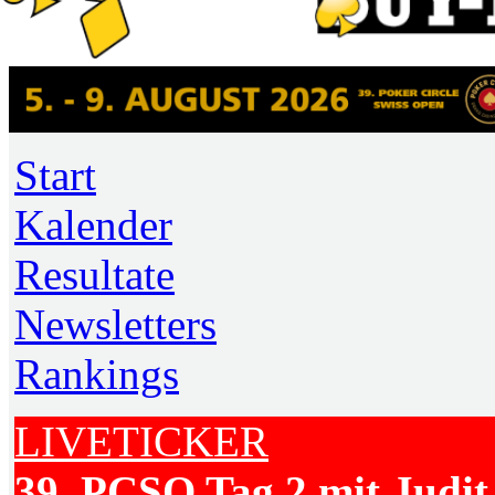
Start
Kalender
Resultate
Newsletters
Rankings
LIVETICKER
39. PCSO Tag 2 mit Judit