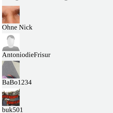
Ohne Nick
AntoniodieFrisur
BaBo1234
buk501